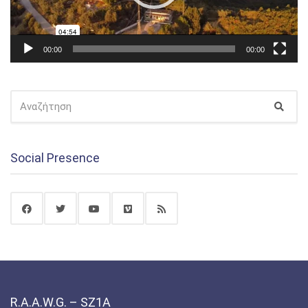
00:00
00:00
ΑΝΑΖΉΤΗΣΗ
Αναζ
ΓΙΑ:
Social Presence
R.A.A.W.G. – SZ1A