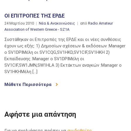
ΟΙ ΕΠΙΤΡΟΠΕΣ ΤΗΣ ΕΡΔΕ
24 Μαρτίου 2010
Νέα & Ανακοινώσεις
από
Radio Amateur
Association of Western Greece - SZ1A
Συστάθηκαν οι Επιτροπές της ΕΡΔΕ και οι νέες συνθέσεις
έχουν ως εξής: 1) Δημοσίων σχέσεων & εκδόσεων :Μanager
o SV1DPIΜέλη οι SV1CQG,SV1HKD,SV1CIF,SV1HKH 2)
Εκπαίδευσης :Manager o SV1DPIΜέλη οι
SV1CIF,SW1JMN,SW1HLA 3) Εκτάκτων αναγκών :Manager o
SV1HKHΜέλη […]
Μάθετε Περισσότερα
Αφήστε μια απάντηση
Για να σχολιάσετε πρέπει να
συνδεθείτε
.