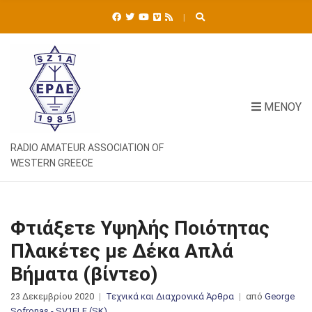
Ή
Τ
Η
Σ
Η
Γ
Ι
ΜΕΝΟΎ
Α
:
RADIO AMATEUR ASSOCIATION OF
WESTERN GREECE
Φτιάξετε Υψηλής Ποιότητας
Πλακέτες με Δέκα Απλά
Βήματα (βίντεο)
23 Δεκεμβρίου 2020
Τεχνικά και Διαχρονικά Άρθρα
από
George
Sofronas - SV1ELF (SK)