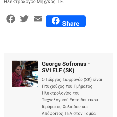
Ηλεκτρολόγος Μηχ/κός Τ.Ε.
F
T
E
Share
a
w
m
c
i
a
e
t
i
George Sofronas -
b
t
l
SV1ELF (SK)
o
e
Ο Γιώργος Σωφρονάς (SK) είναι
Πτυχιούχος του Τμήματος
o
r
Ηλεκτρολογίας του
k
Τεχνολογικού Εκπαιδευτικού
Ιδρύματος Χαλκίδας και
Απόφοιτος ΤΕΛ στον Τομέα