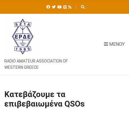
Ή
Τ
Η
Σ
Η
Γ
Ι
ΜΕΝΟΎ
Α
:
RADIO AMATEUR ASSOCIATION OF
WESTERN GREECE
Κατεβάζουμε τα
επιβεβαιωμένα QSOs