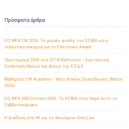
Πρόσφατα άρθρα
CQ WPX CW 2026: Το μεγάλο φινάλε του SZ40A και η
τελευταία ευκαιρία για το Επετειακό Award
Πρωτομαγιά 2026 στο SZ1A Redforest – Εορταστική
Συνάντηση Μελών και Φίλων της Ε.Ρ.Δ.Ε.
Μαθήματα CW Academy – Νέος Κύκλος Εκπαίδευσης (Μάιος
2026)
CQ WPX SSB Contest 2026: Το SZ40A στον Αέρα Αυτό το
Σαββατοκύριακο
Η Διάδοση στα HF και το Φαινόμενο Grey Line