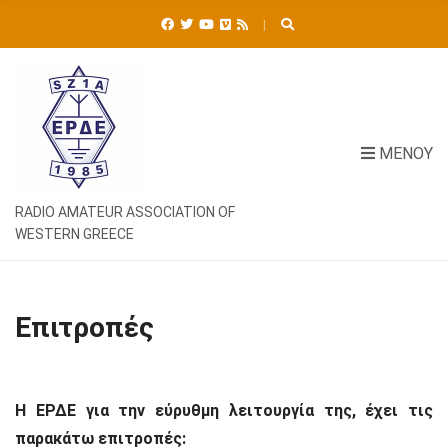
Ή
Τ
Η
Σ
Η
Γ
Ι
ΜΕΝΟΎ
Α
:
RADIO AMATEUR ASSOCIATION OF
WESTERN GREECE
Επιτροπές
Η ΕΡΔΕ για την εύρυθμη λειτουργία της, έχει τις
παρακάτω επιτροπές: