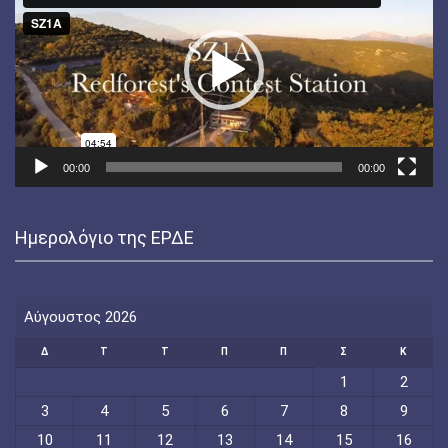
Βίντεο
00:00
00:00
Ημερολόγιο της ΕΡΔΕ
Αύγουστος 2026
Δ
Τ
Τ
Π
Π
Σ
Κ
1
2
3
4
5
6
7
8
9
10
11
12
13
14
15
16