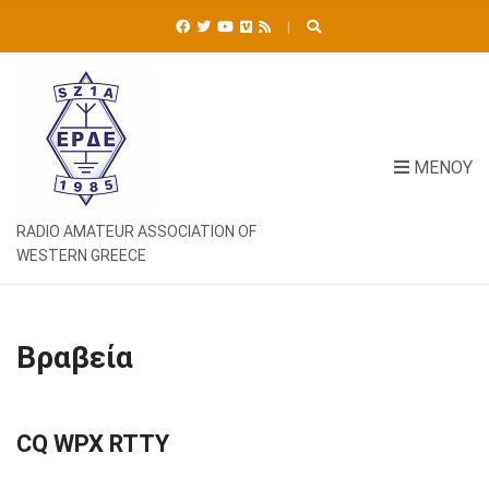
Ή
Τ
Η
Σ
Η
Γ
Ι
ΜΕΝΟΎ
Α
:
RADIO AMATEUR ASSOCIATION OF
WESTERN GREECE
Βραβεία
CQ WPX RTTY