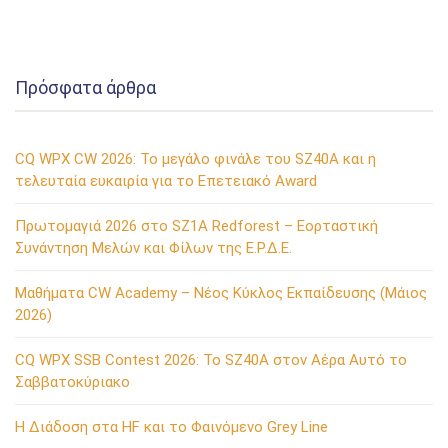
Πρόσφατα άρθρα
CQ WPX CW 2026: Το μεγάλο φινάλε του SZ40A και η
τελευταία ευκαιρία για το Επετειακό Award
Πρωτομαγιά 2026 στο SZ1A Redforest – Εορταστική
Συνάντηση Μελών και Φίλων της Ε.Ρ.Δ.Ε.
Μαθήματα CW Academy – Νέος Κύκλος Εκπαίδευσης (Μάιος
2026)
CQ WPX SSB Contest 2026: Το SZ40A στον Αέρα Αυτό το
Σαββατοκύριακο
Η Διάδοση στα HF και το Φαινόμενο Grey Line