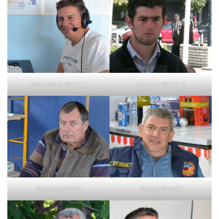
Αναστάσης SY1ALH
Κώστας SV1HLB
Άγγελος SV3RF
Φώτης SV3ICK