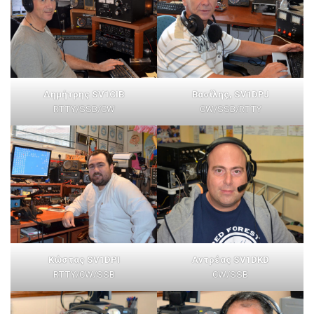
Δημήτρης SV1CIB
Βασίλης, SV1DPJ
RTTY/SSB/CW
CW/SSB/RTTY
Κώστας SV1DPI
Αντρέας SV1DKD
RTTY/CW/SSB
CW/SSB