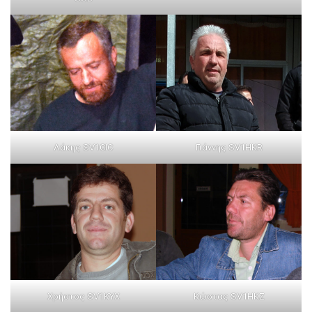
Λάκης SV1CIC
Γιάννης SV1HKR
Χρήστος SV1KYX
Κώστας SV1HKZ