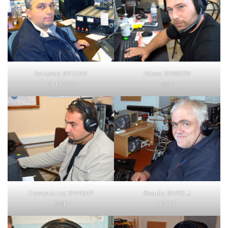
Αντώνης SV1ENG
Νίκος SV3SCW
RTTY/CW
SSB
Παναγιώτης SV4QNP
Θωμάς SV2CLJ
SSB
RTTY