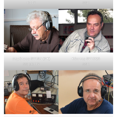
RTTY
SSB
Δημήτρης SV1SN
(SK)
Κώστας SV1CQG
SSB/RTTY
SSB