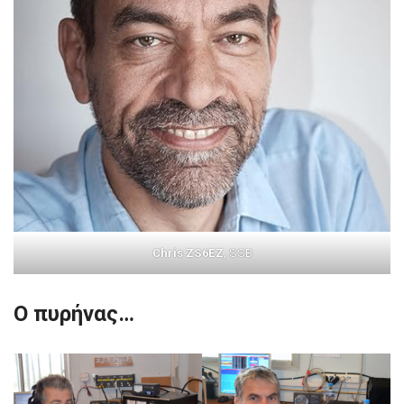
Chris ZS6EZ
, SSB
Ο πυρήνας…