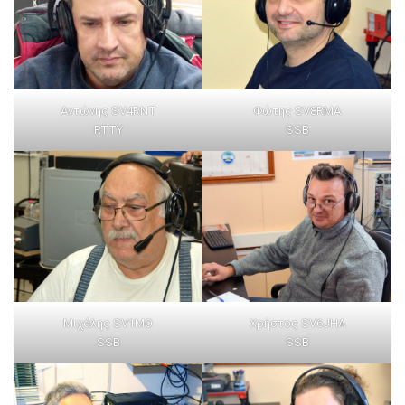
Αντώνης SV4RNT
Φώτης SV8RMA
RTTY
SSB
Μιχάλης SV1MO
Χρήστος SV6JHA
SSB
SSB