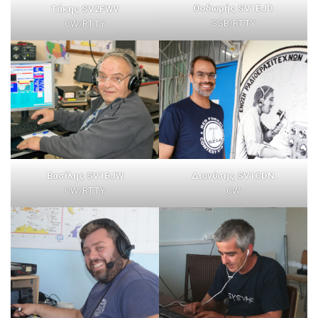
Θοδωρής SV1EJD
Τάκης SV2FWV
SSB/RTTY
CW/RTTY
Βασίλης SV1BJW
Διονύσης SV1CDN
CW/RTTY
CW