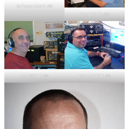
Raffaele IK7MIY
, CW
Tony LZ1JZ
, CW
Don G3XTT
, CW
Tommy VK2IR
, CW