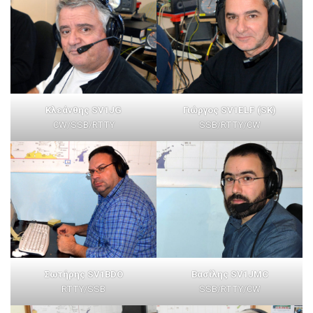
Κλεάνθης SV1JG
Γιώργος SV1ELF (SK)
CW/SSB/RTTY
SSB/RTTY/CW
Βασίλης SV1JMC
Σωτήρης SV1BDO
SSB/RTTY/CW
RTTY/SSB