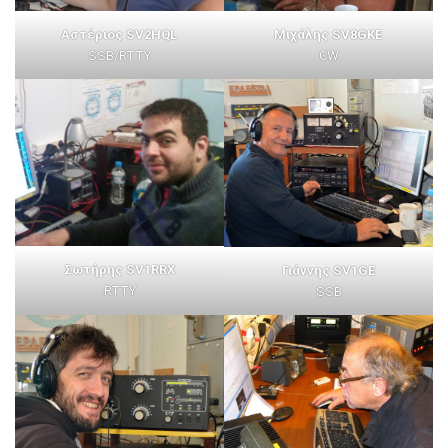
Μιχάλης SV8GKE
Αστέριος SV2HQL
CW
SSB/RTTY
Σωτήρης SV1RRX
Γιάννης SV1GE
RTTY
SSB