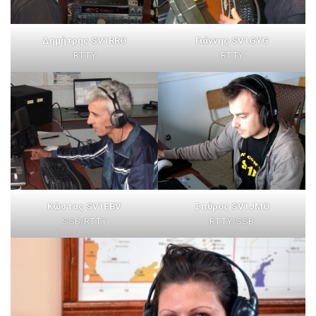
Γιάννης SV1GYG
Δημήτρης SV1RRO
RTTY
RTTY
Κώστας SV1EBV
Σπύρος SV1JMO
SSB/RTTY
RTTY/SSB