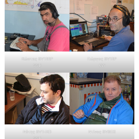
Κώστας SV1RRP
Γιώργος SV1RP
SSB
CW
Νότης SV1HKD
Ντίνος SV3IEG
SSB