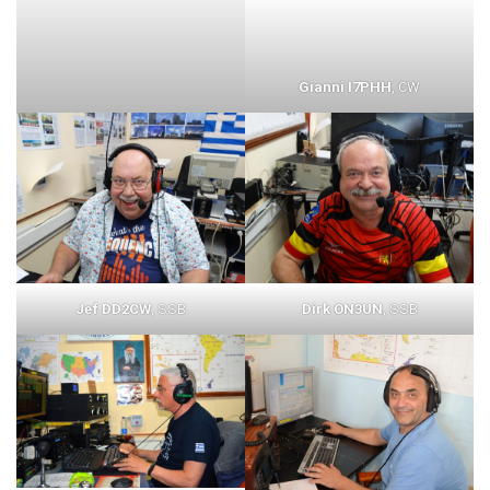
Gianni I7PHH
, CW
Jef DD2CW
, SSB
Dirk ON3UN
, SSB