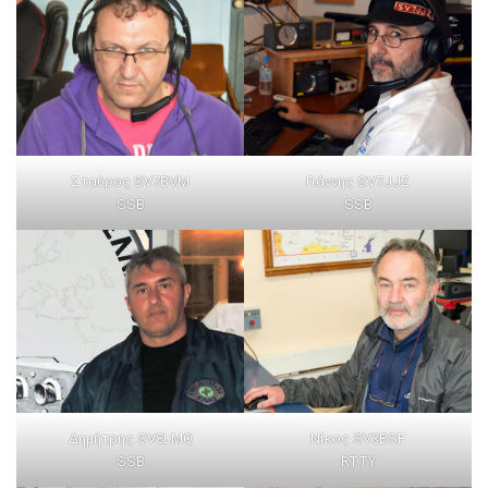
Σταύρος SV7BVM
Γιάννης SV7JJZ
SSB
SSB
Δημήτρης SV8LMQ
Νίκος SV3BSF
SSB
RTTY