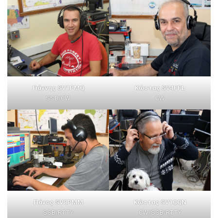
Γιάννης SV1PMQ
Κώστας SV4FFL
SSB/CW
CW
Πάνος SV8PMM
Κώστας SV1CQN
SSB/RTTY
CW/SSB/RTTY