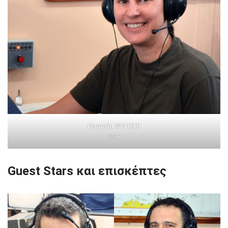
Γεωργία SV1QXU
SSB
Guest Stars και επισκέπτες