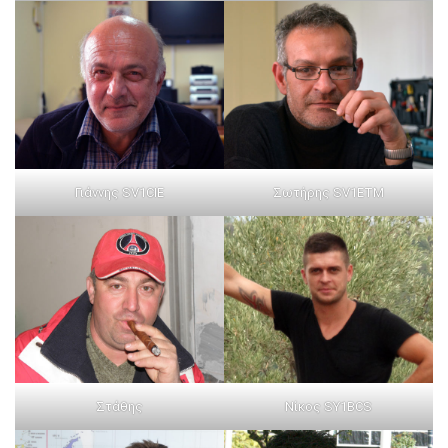
Γιάννης SV1CIE
Σωτήρης SV1ETM
Στάθης
Νίκος SY1BCS