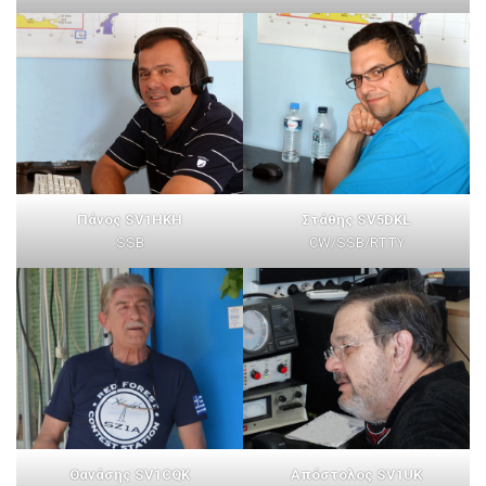
Πάνος SV1HKH
Στάθης SV5DKL
SSB
CW/SSB/RTTY
Θανάσης SV1CQK
Απόστολος SV1UK