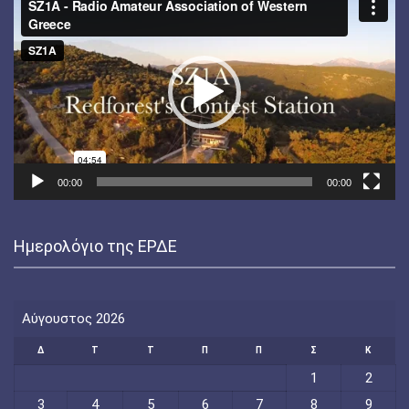
Αναπαραγωγής
Βίντεο
00:00
00:00
Ημερολόγιο της ΕΡΔΕ
Αύγουστος 2026
Δ
Τ
Τ
Π
Π
Σ
Κ
1
2
3
4
5
6
7
8
9