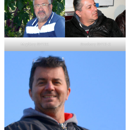
Μιχάλης SV1RK
Θανάσης SV1RLC