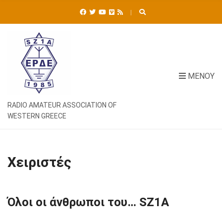
Ή
Τ
Η
Σ
Η
Γ
Ι
ΜΕΝΟΎ
Α
:
RADIO AMATEUR ASSOCIATION OF
WESTERN GREECE
Χειριστές
Όλοι οι άνθρωποι του… SZ1A