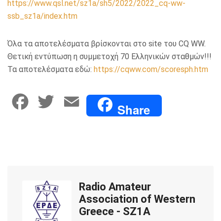
https://www.qsl.net/sz1a/sh5/2022/2022_cq-ww-
ssb_sz1a/index.htm
Όλα τα αποτελέσματα βρίσκονται στο site του CQ WW.
Θετική εντύπωση η συμμετοχή 70 Ελληνικών σταθμών!!!
Τα αποτελέσματα εδώ:
https://cqww.com/scoresph.htm
F
T
E
Share
a
w
m
c
i
a
e
t
i
Radio Amateur
b
t
l
Association of Western
o
e
Greece - SZ1A