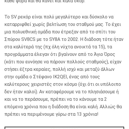
κάθε φορά και θα κάνει και καλά σκορ.
Το SV ρεκόρ είναι πολύ μεγαλύτερο και δύσκολο να
καταρριφθεί χωρίς βελτίωση του σταθμού μας. Το έχει
μια πολυεθνική ομάδα που έτρεξαν από το σπίτι του
Σπύρου SV8CS με το SY8A το 2002. Η διάδοση τότε ήταν
στα καλύτερά της (πχ όλη νύχτα ανοικτά τα 15), τα
προγράμματα έλεγαν ότι βγαίνουν από το Άγιο Όρος
(κάτι που ευνόησε να πάρουν πολλούς σταθμούς), είχαν
στήσει έξτρα κεραίες, πολλή ισχύ και μεταξύ άλλων
στην ομάδα ο Στέφανο IK2QEI, ένας από τους
καλύτερους χειριστές στον κόσμο (όχι ότι οι υπόλοιπο
δεν ήταν καλοί). Αν καταφέρουμε να το πλησιάσουμε ή
και να το περάσουμε, πρέπει να το κάνουμε τα 2
επόμενα χρόνια που η διάδοση θα είναι καλή. Αλλιώς θα
πρέπει να περιμένουμε γύρω στα 13 χρόνια!