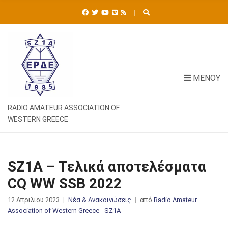
Ή
Τ
Η
Σ
Η
Γ
Ι
ΜΕΝΟΎ
Α
:
RADIO AMATEUR ASSOCIATION OF
WESTERN GREECE
SZ1A – Tελικά αποτελέσματα
CQ WW SSB 2022
12 Απριλίου 2023
Νέα & Ανακοινώσεις
από
Radio Amateur
Association of Western Greece - SZ1A