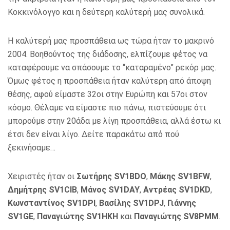
Κοκκινόλογγο και η δεύτερη καλύτερή μας συνολικά.
Η καλύτερή μας προσπάθεια ως τώρα ήταν το μακρινό
2004. Βοηθούντος της διάδοσης, ελπίζουμε φέτος να
καταφέρουμε να σπάσουμε το “καταραμένο” ρεκόρ μας.
Όμως φέτος η προσπάθεια ήταν καλύτερη από άποψη
θέσης, αφού είμαστε 32οι στην Ευρώπη και 57οι στον
κόσμο. Θέλαμε να είμαστε πιο πάνω, πιστεύουμε ότι
μπορούμε στην 20άδα με λίγη προσπάθεια, αλλά έστω κι
έτσι δεν είναι λίγο. Δείτε παρακάτω από πού
ξεκινήσαμε…
Χειριστές ήταν οι
Σωτήρης SV1BDO
,
Μάκης SV1BFW
,
Δημήτρης SV1CIB
,
Μάνος SV1DAY
,
Αντρέας SV1DKD
,
Κωνσταντίνος SV1DPI
,
Βασίλης SV1DPJ
,
Γιάννης
SV1GE
,
Παναγιώτης SV1HKH
και
Παναγιώτης SV8PMM
.