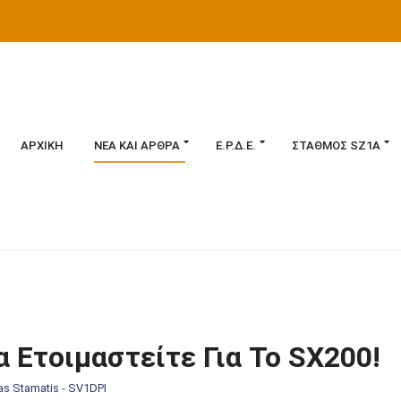
ΑΡΧΙΚΉ
ΝΈΑ ΚΑΙ ΆΡΘΡΑ
Ε.Ρ.Δ.Ε.
ΣΤΑΘΜΌΣ SZ1A
α Ετοιμαστείτε Για Το SX200!
as Stamatis - SV1DPI