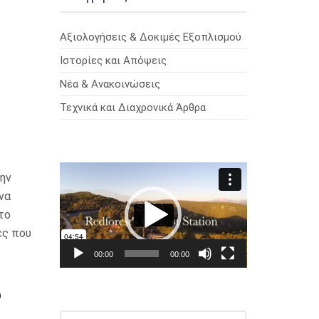
Αξιολογήσεις & Δοκιμές Εξοπλισμού
Ιστορίες και Απόψεις
Νέα & Ανακοινώσεις
Τεχνικά και Διαχρονικά Άρθρα
Πρόγραμμα
την
Αναπαραγωγής
 να
Βίντεο
το
ες που
00:00
00:00
ο
ΑΝΑΖΉΤΗΣΗ