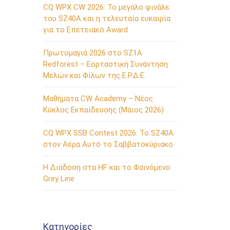
CQ WPX CW 2026: Το μεγάλο φινάλε
του SZ40A και η τελευταία ευκαιρία
για το Επετειακό Award
Πρωτομαγιά 2026 στο SZ1A
Redforest – Εορταστική Συνάντηση
Μελών και Φίλων της Ε.Ρ.Δ.Ε.
Μαθήματα CW Academy – Νέος
Κύκλος Εκπαίδευσης (Μάιος 2026)
CQ WPX SSB Contest 2026: Το SZ40A
στον Αέρα Αυτό το Σαββατοκύριακο
Η Διάδοση στα HF και το Φαινόμενο
Grey Line
Kατηγορίες