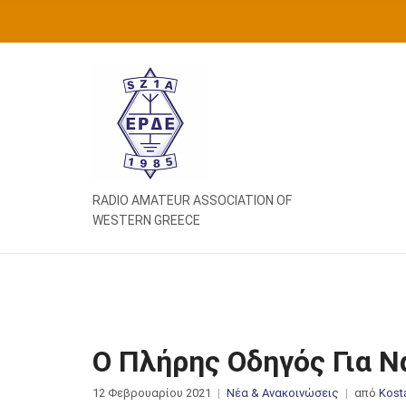
Ή
Τ
Η
Σ
Η
Γ
Ι
Α
:
RADIO AMATEUR ASSOCIATION OF
WESTERN GREECE
Ο Πλήρης Οδηγός Για Ν
12 Φεβρουαρίου 2021
Νέα & Ανακοινώσεις
από
Kost