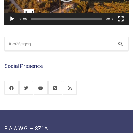
00:00
00:00
ΑΝΑΖΉΤΗΣΗ
Αναζ
ΓΙΑ:
Social Presence
R.A.A.W.G. – SZ1A