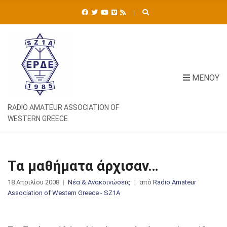
Ή
Τ
Η
Σ
Η
Γ
Ι
ΜΕΝΟΎ
Α
:
RADIO AMATEUR ASSOCIATION OF
WESTERN GREECE
Τα μαθήματα άρχισαν…
18 Απριλίου 2008
Νέα & Ανακοινώσεις
από
Radio Amateur
Association of Western Greece - SZ1A