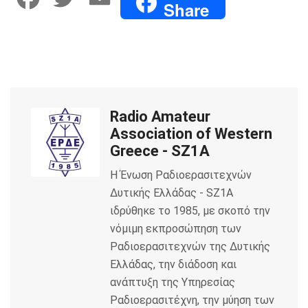
Share
a
w
m
c
i
a
e
t
i
Radio Amateur
b
t
l
Association of Western
o
e
Greece - SZ1A
Η Ένωση Ραδιοερασιτεχνών
o
r
Δυτικής Ελλάδας - SZ1A
k
ιδρύθηκε το 1985, με σκοπό την
νόμιμη εκπροσώπηση των
Ραδιοερασιτεχνών της Δυτικής
Ελλάδας, την διάδοση και
ανάπτυξη της Υπηρεσίας
Ραδιοερασιτέχνη, την μύηση των