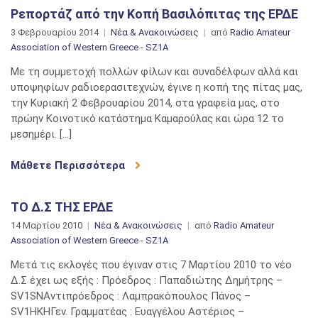
Ρεπορτάζ από την Κοπή Βασιλόπιτας της ΕΡΔΕ
3 Φεβρουαρίου 2014
Νέα & Ανακοινώσεις
από
Radio Amateur
Association of Western Greece - SZ1A
Με τη συμμετοχή πολλών φίλων και συναδέλφων αλλά και
υποψηφίων ραδιοερασιτεχνών, έγινε η κοπή της πίτας μας,
την Κυριακή 2 Φεβρουαρίου 2014, στα γραφεία μας, στο
πρώην Κοινοτικό κατάστημα Καμαρούλας και ώρα 12 το
μεσημέρι. […]
Μάθετε Περισσότερα
ΤΟ Δ.Σ ΤΗΣ ΕΡΔΕ
14 Μαρτίου 2010
Νέα & Ανακοινώσεις
από
Radio Amateur
Association of Western Greece - SZ1A
Μετά τις εκλογές που έγιναν στις 7 Μαρτίου 2010 το νέο
Δ.Σ έχει ως εξής : Πρόεδρος : Παπαδιώτης Δημήτρης –
SV1SNAντιπρόεδρος : Λαμπρακόπουλος Πάνος –
SV1HKHΓεν. Γραμματέας : Ευαγγέλου Αστέριος –