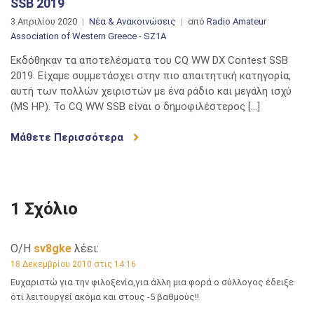
SSB 2019
3 Απριλίου 2020
Νέα & Ανακοινώσεις
από
Radio Amateur
Association of Western Greece - SZ1A
Εκδόθηκαν τα αποτελέσματα του CQ WW DX Contest SSB
2019. Είχαμε συμμετάσχει στην πιο απαιτητική κατηγορία,
αυτή των πολλών χειριστών με ένα ράδιο και μεγάλη ισχύ
(MS HP). Το CQ WW SSB είναι ο δημοφιλέστερος […]
Μάθετε Περισσότερα
1 Σχόλιο
Ο/Η
sv8gke
λέει:
18 Δεκεμβρίου 2010 στις 14:16
Ευχαριστώ για την φιλοξενία,για άλλη μια φορά ο σύλλογος έδειξε
ότι λειτουργεί ακόμα και στους -5 βαθμούς!!