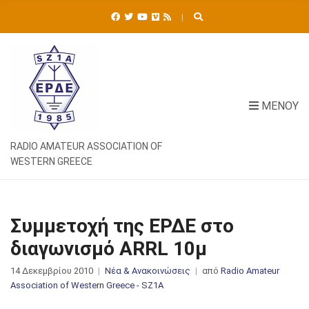
Ή
Τ
Η
Σ
Η
Γ
Ι
ΜΕΝΟΎ
Α
:
RADIO AMATEUR ASSOCIATION OF
WESTERN GREECE
Συμμετοχή της ΕΡΔΕ στο
διαγωνισμό ARRL 10μ
14 Δεκεμβρίου 2010
Νέα & Ανακοινώσεις
από
Radio Amateur
Association of Western Greece - SZ1A