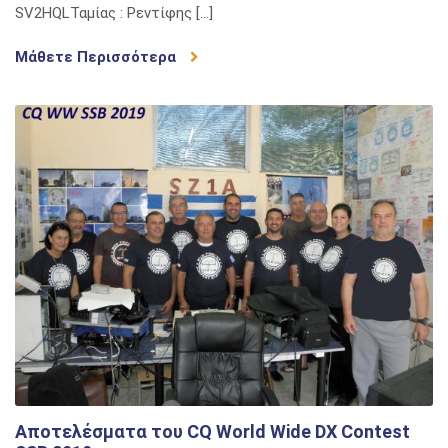
SV2HQLΤαμίας : Ρεντίφης […]
Μάθετε Περισσότερα
Αποτελέσματα του CQ World Wide DX Contest