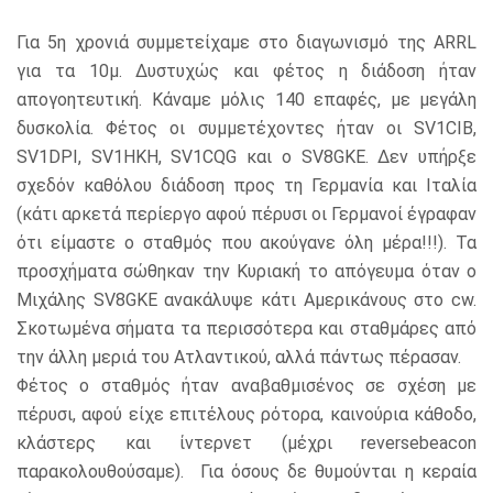
Για 5η χρονιά συμμετείχαμε στο διαγωνισμό της ARRL
για τα 10μ. Δυστυχώς και φέτος η διάδοση ήταν
απογοητευτική. Κάναμε μόλις 140 επαφές, με μεγάλη
δυσκολία. Φέτος οι συμμετέχοντες ήταν οι SV1CIB,
SV1DPI, SV1HKH, SV1CQG και ο SV8GKE. Δεν υπήρξε
σχεδόν καθόλου διάδοση προς τη Γερμανία και Ιταλία
(κάτι αρκετά περίεργο αφού πέρυσι οι Γερμανοί έγραφαν
ότι είμαστε ο σταθμός που ακούγανε όλη μέρα!!!). Τα
προσχήματα σώθηκαν την Κυριακή το απόγευμα όταν ο
Μιχάλης SV8GKE ανακάλυψε κάτι Αμερικάνους στο cw.
Σκοτωμένα σήματα τα περισσότερα και σταθμάρες από
την άλλη μεριά του Ατλαντικού, αλλά πάντως πέρασαν.
Φέτος ο σταθμός ήταν αναβαθμισένος σε σχέση με
πέρυσι, αφού είχε επιτέλους ρότορα, καινούρια κάθοδο,
κλάστερς και ίντερνετ (μέχρι reversebeacon
παρακολουθούσαμε). Για όσους δε θυμούνται η κεραία