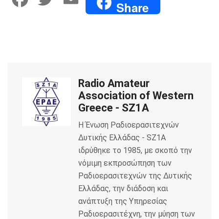
Share
a
w
m
c
i
a
e
t
i
Radio Amateur
b
t
l
Association of Western
o
e
Greece - SZ1A
Η Ένωση Ραδιοερασιτεχνών
o
r
Δυτικής Ελλάδας - SZ1A
k
ιδρύθηκε το 1985, με σκοπό την
νόμιμη εκπροσώπηση των
Ραδιοερασιτεχνών της Δυτικής
Ελλάδας, την διάδοση και
ανάπτυξη της Υπηρεσίας
Ραδιοερασιτέχνη, την μύηση των