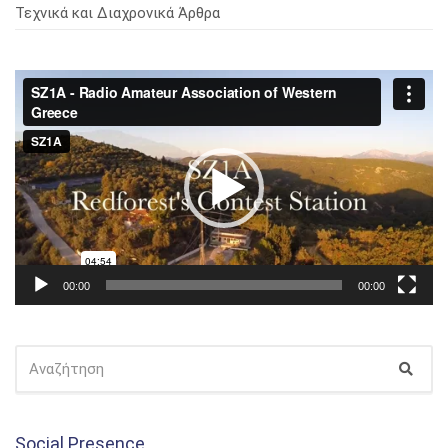
Τεχνικά και Διαχρονικά Άρθρα
Πρόγραμμα
Αναπαραγωγής
Βίντεο
00:00
00:00
ΑΝΑΖΉΤΗΣΗ
Αναζ
ΓΙΑ:
Social Presence