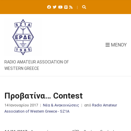
Ή
Τ
Η
Σ
Η
Γ
Ι
ΜΕΝΟΎ
Α
:
RADIO AMATEUR ASSOCIATION OF
WESTERN GREECE
Προβατίνα… Contest
14 Ιανουαρίου 2017
Νέα & Ανακοινώσεις
από
Radio Amateur
Association of Western Greece - SZ1A
ο