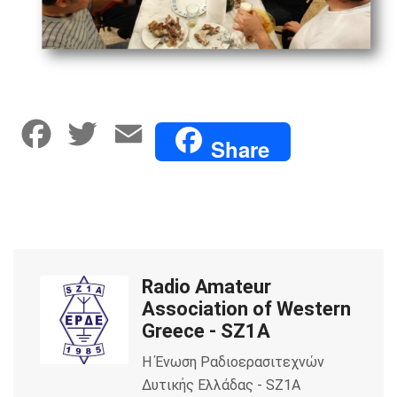
F
T
E
Share
a
w
m
c
i
a
e
t
i
Radio Amateur
b
t
l
Association of Western
o
e
Greece - SZ1A
Η Ένωση Ραδιοερασιτεχνών
o
r
Δυτικής Ελλάδας - SZ1A