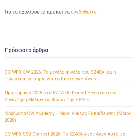
Για να σχολιάσετε πρέπει να
συνδεθείτε
.
Πρόσφατα άρθρα
CQ WPX CW 2026: Το μεγάλο φινάλε του SZ40A και η
τελευταία ευκαιρία για το Επετειακό Award
Πρωτομαγιά 2026 στο SZ1A Redforest – Εορταστική
Συνάντηση Μελών και Φίλων της Ε.Ρ.Δ.Ε.
Μαθήματα CW Academy – Νέος Κύκλος Εκπαίδευσης (Μάιος
2026)
CQ WPX SSB Contest 2026: Το SZ40A στον Αέρα Αυτό το