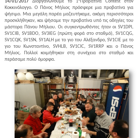
14/01/2017
Διοργανώνουμε το 1
Προβατίνα
Contest
στον
Κοκκινόλογγο. Ο Πάνος Μήλιος πρόσφερε μια προβατίνα για
ψήσιμο. Μια μεγάλη παρέα μαζευτήκαμε, ακόμη περισσότεροι
προσκλήθηκαν, και ψήσαμε την προβατίνα υπό τις οδηγίες του
μάστορα Πάνου Μήλιου. Οι συγκεντρωθέντες ήταν οι
SV
1
DPI
,
SV
1
CIB
,
SV
1
BDO
,
SV
3
IEG
(πρώτη φορά στο σταθμό),
SV
1
CQG
,
SV
1
CQK
,
SV
1
SN
,
SY
1
ALH
με το γιο του Αλέξανδρο,
SV
1
CIE
με το
γιο του Κωνσταντίνο,
SVHLB
,
SV
1
CIC
,
SV
1
RRP
και ο Πάνος
Μήλιος. Πολλοί κοιμήθηκαν στη συνέχεια στο σταθμό και
περάσαμε πολύ όμορφα.