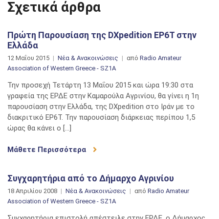
Σχετικά άρθρα
Πρώτη Παρουσίαση της DXpedition EP6T στην
Ελλάδα
12 Μαΐου 2015
Νέα & Ανακοινώσεις
από
Radio Amateur
Association of Western Greece - SZ1A
Την προσεχή Τετάρτη 13 Μαΐου 2015 και ώρα 19:30 στα
γραφεία της ΕΡΔΕ στην Καμαρούλα Αγρινίου, θα γίνει η 1η
παρουσίαση στην Ελλάδα, της DXpedition στο Ιράν με το
διακριτικό EP6T. Την παρουσίαση διάρκειας περίπου 1,5
ώρας θα κάνει ο […]
Μάθετε Περισσότερα
Συγχαρητήρια από το Δήμαρχο Αγρινίου
18 Απριλίου 2008
Νέα & Ανακοινώσεις
από
Radio Amateur
Association of Western Greece - SZ1A
Συγχαρητήρια επιστολή απέστειλε στην ΕΡΔΕ, ο Δήμαρχος