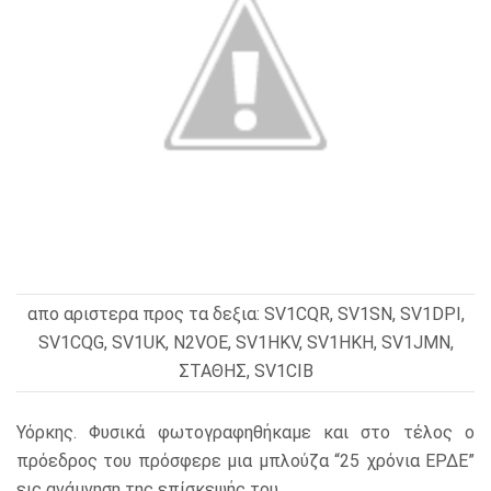
απο αριστερα προς τα δεξια: SV1CQR, SV1SN, SV1DPI,
SV1CQG, SV1UK, N2VOE, SV1HKV, SV1HKH, SV1JMN,
ΣΤΑΘΗΣ, SV1CIB
Υόρκης. Φυσικά φωτογραφηθήκαμε και στο τέλος ο
πρόεδρος του πρόσφερε μια μπλούζα “25 χρόνια ΕΡΔΕ”
εις ανάμνηση της επίσκεψής του.