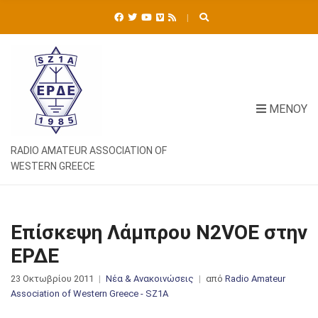
Ή
Τ
Η
Σ
Η
Γ
Ι
ΜΕΝΟΎ
Α
:
RADIO AMATEUR ASSOCIATION OF
WESTERN GREECE
Επίσκεψη Λάμπρου N2VOE στην
ΕΡΔΕ
23 Οκτωβρίου 2011
Νέα & Ανακοινώσεις
από
Radio Amateur
Association of Western Greece - SZ1A