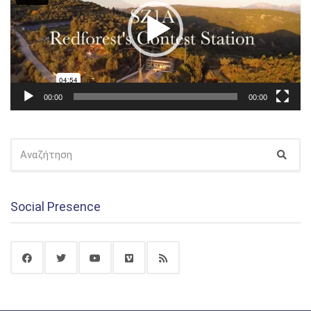
00:00
00:00
ΑΝΑΖΉΤΗΣΗ
Αναζ
ΓΙΑ:
Social Presence