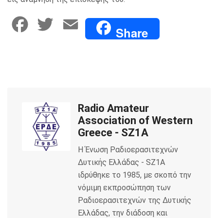
F
T
E
Share
a
w
m
c
i
a
e
t
i
Radio Amateur
b
t
l
Association of Western
o
e
Greece - SZ1A
Η Ένωση Ραδιοερασιτεχνών
o
r
Δυτικής Ελλάδας - SZ1A
k
ιδρύθηκε το 1985, με σκοπό την
νόμιμη εκπροσώπηση των
Ραδιοερασιτεχνών της Δυτικής
Ελλάδας, την διάδοση και