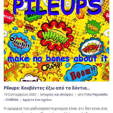
Pileups: Κουβέντες έξω από τα δόντια…
19 Σεπτεμβρίου 2020
Ιστορίες και Απόψεις
από
Fotis Papadellis
στο
- SV8RMA
Αφήστε ένα σχόλιο
Pileups:
Η ομορφιά του ραδιοερασιτεχνισμού είναι ότι δεν είναι ένα
Κουβέντες