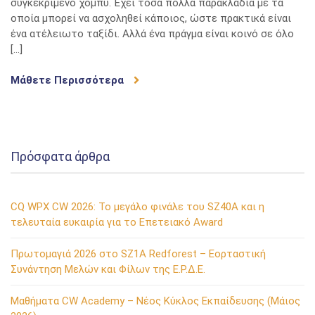
συγκεκριμένο χόμπυ. Έχει τόσα πολλά παρακλάδια με τα
έξω
οποία μπορεί να ασχοληθεί κάποιος, ώστε πρακτικά είναι
από
ένα ατέλειωτο ταξίδι. Αλλά ένα πράγμα είναι κοινό σε όλο
τα
[…]
δόντια…
Μάθετε Περισσότερα
Πρόσφατα άρθρα
CQ WPX CW 2026: Το μεγάλο φινάλε του SZ40A και η
τελευταία ευκαιρία για το Επετειακό Award
Πρωτομαγιά 2026 στο SZ1A Redforest – Εορταστική
Συνάντηση Μελών και Φίλων της Ε.Ρ.Δ.Ε.
Μαθήματα CW Academy – Νέος Κύκλος Εκπαίδευσης (Μάιος