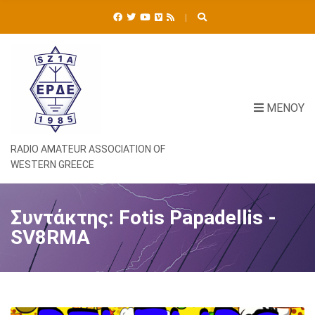
Ή
Τ
Η
Σ
Η
Γ
Ι
ΜΕΝΟΎ
Α
:
RADIO AMATEUR ASSOCIATION OF
WESTERN GREECE
Συντάκτης:
Fotis Papadellis -
SV8RMA