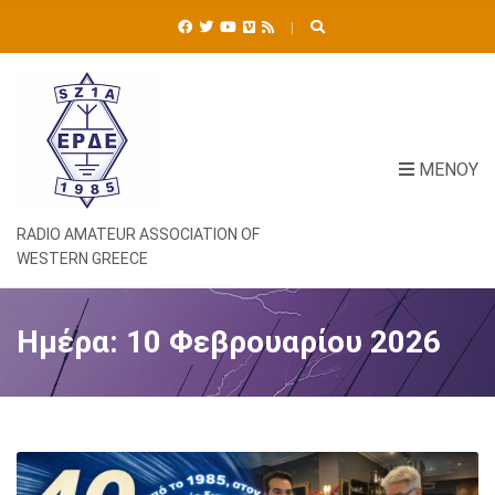
Ή
Τ
Η
Σ
Η
Γ
Ι
ΜΕΝΟΎ
Α
:
RADIO AMATEUR ASSOCIATION OF
WESTERN GREECE
Ημέρα:
10 Φεβρουαρίου 2026