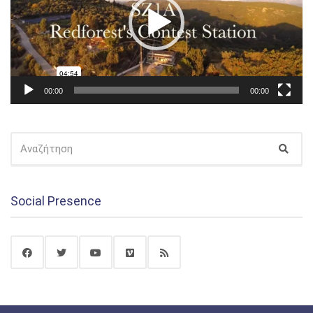
00:00
00:00
ΑΝΑΖΉΤΗΣΗ
Αναζ
ΓΙΑ:
Social Presence