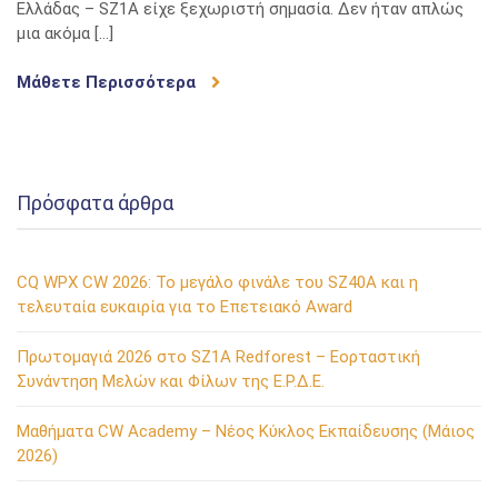
Ελλάδας – SZ1A είχε ξεχωριστή σημασία. Δεν ήταν απλώς
γιορτή
μια ακόμα […]
αφιερωμένη
στην
Μάθετε Περισσότερα
ιστορία
και
τους
ανθρώπους
της
Πρόσφατα άρθρα
ΕΡΔΕ
CQ WPX CW 2026: Το μεγάλο φινάλε του SZ40A και η
τελευταία ευκαιρία για το Επετειακό Award
Πρωτομαγιά 2026 στο SZ1A Redforest – Εορταστική
Συνάντηση Μελών και Φίλων της Ε.Ρ.Δ.Ε.
Μαθήματα CW Academy – Νέος Κύκλος Εκπαίδευσης (Μάιος
2026)