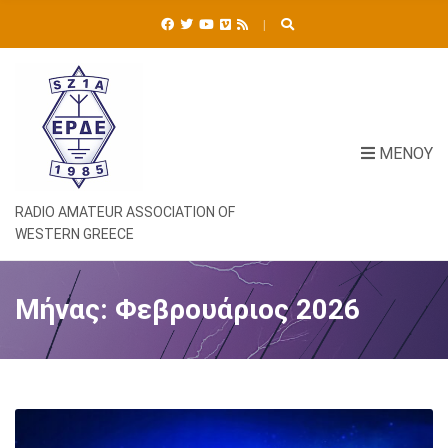
Ή
Τ
Η
Σ
Η
Γ
Ι
ΜΕΝΟΎ
Α
:
RADIO AMATEUR ASSOCIATION OF
WESTERN GREECE
Μήνας:
Φεβρουάριος 2026