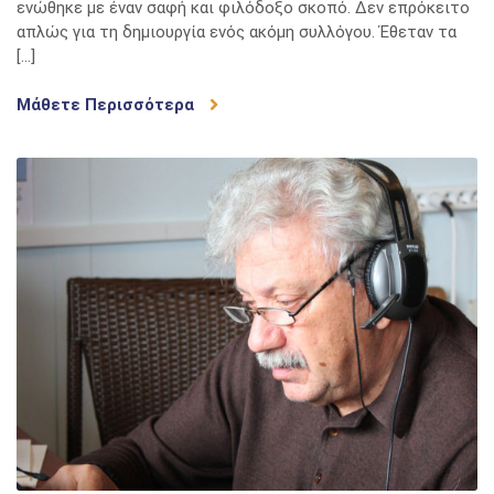
ενώθηκε με έναν σαφή και φιλόδοξο σκοπό. Δεν επρόκειτο
Χρόνια
απλώς για τη δημιουργία ενός ακόμη συλλόγου. Έθεταν τα
Συλλογικής
[…]
Πορείας,
Δημιουργίας
Μάθετε Περισσότερα
και
Προσφοράς
στον
Ραδιοερασιτ