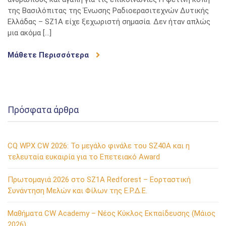
2026:
της Βασιλόπιτας της Ένωσης Ραδιοερασιτεχνών Δυτικής
Μια
Ελλάδας – SZ1A είχε ξεχωριστή σημασία. Δεν ήταν απλώς
γιορτή
μια ακόμα […]
αφιερωμένη
στην
Μάθετε Περισσότερα
ιστορία
και
τους
ανθρώπους
της
Πρόσφατα άρθρα
ΕΡΔΕ
CQ WPX CW 2026: Το μεγάλο φινάλε του SZ40A και η
τελευταία ευκαιρία για το Επετειακό Award
Πρωτομαγιά 2026 στο SZ1A Redforest – Εορταστική
Συνάντηση Μελών και Φίλων της Ε.Ρ.Δ.Ε.
Μαθήματα CW Academy – Νέος Κύκλος Εκπαίδευσης (Μάιος
2026)