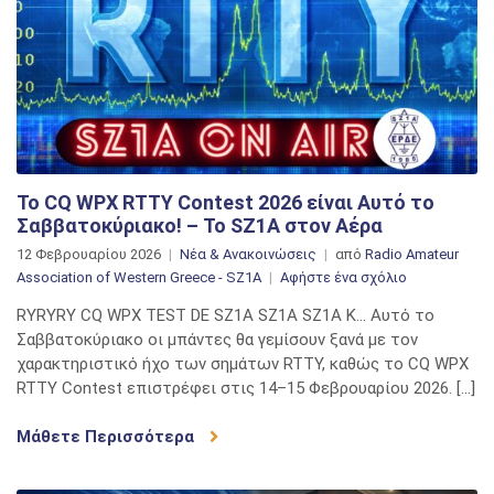
Το CQ WPX RTTY Contest 2026 είναι Αυτό το
Σαββατοκύριακο! – Το SZ1A στον Αέρα
12 Φεβρουαρίου 2026
Νέα & Ανακοινώσεις
από
Radio Amateur
στο
Association of Western Greece - SZ1A
Αφήστε ένα σχόλιο
Το
RYRYRY CQ WPX TEST DE SZ1A SZ1A SZ1A K… Αυτό το
CQ
Σαββατοκύριακο οι μπάντες θα γεμίσουν ξανά με τον
WPX
χαρακτηριστικό ήχο των σημάτων RTTY, καθώς το CQ WPX
RTTY
RTTY Contest επιστρέφει στις 14–15 Φεβρουαρίου 2026. […]
Contest
2026
Μάθετε Περισσότερα
είναι
Αυτό
το