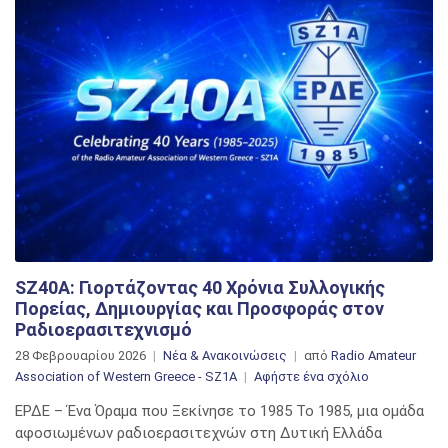
SZ40A: Γιορτάζοντας 40 Χρόνια Συλλογικής
Πορείας, Δημιουργίας και Προσφοράς στον
Ραδιοερασιτεχνισμό
28 Φεβρουαρίου 2026
Νέα & Ανακοινώσεις
από
Radio Amateur
στο
Association of Western Greece - SZ1A
Αφήστε ένα σχόλιο
SZ40A:
ΕΡΔΕ – Ένα Όραμα που Ξεκίνησε το 1985 Το 1985, μια ομάδα
Γιορτάζοντα
αφοσιωμένων ραδιοερασιτεχνών στη Δυτική Ελλάδα
40