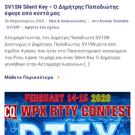
SV1SN Silent Key – Ο Δημήτρης Παπαδιώτης
έφυγε από κοντά μας
26 Φεβρουαρίου 2026
Νέα & Ανακοινώσεις
από
Kostas Stamatis
στο
- SV1DPI
Αφήστε ένα σχόλιο
SV1SN
Αποχαιρετώντας τον Δημήτρη Παπαδιώτη SV1SN
Silent
Δυστυχώς ο Δημήτρης Παπαδιώτης SV1SN μετά από
Key
σχεδόν 4 μήνες που ήταν στο Πανεπιστημιακό νοσοκομείο
–
του Ρίου, έχασε τη μάχη και είναι Silent Key. Ο Δημήτρης
Ο
γεννήθηκε στην Αετορράχη Ιωαννίνων […]
Δημήτρης
Παπαδιώτης
Μάθετε Περισσότερα
έφυγε
από
κοντά
μας