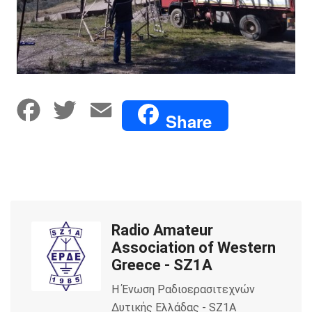
F
T
E
Share
a
w
m
c
i
a
e
t
i
Radio Amateur
b
t
l
Association of Western
o
e
Greece - SZ1A
Η Ένωση Ραδιοερασιτεχνών
o
r
Δυτικής Ελλάδας - SZ1A