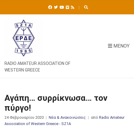
Ή
Τ
Η
Σ
Η
Γ
Ι
ΜΕΝΟΎ
Α
:
RADIO AMATEUR ASSOCIATION OF
WESTERN GREECE
Αγάπη… συρρίκνωσα… τον
πύργο!
24 Φεβρουαρίου 2020
Νέα & Ανακοινώσεις
από
Radio Amateur
Association of Western Greece - SZ1A