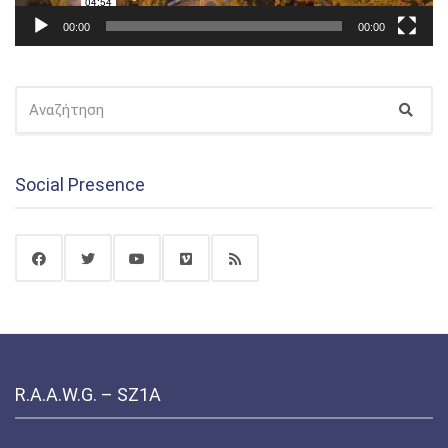
00:00
00:00
ΑΝΑΖΉΤΗΣΗ
Αναζ
ΓΙΑ:
Social Presence
R.A.A.W.G. – SZ1A