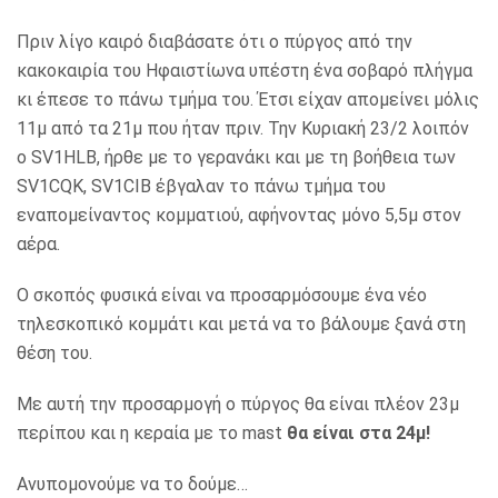
Πριν λίγο καιρό διαβάσατε ότι ο πύργος από την
κακοκαιρία του Ηφαιστίωνα υπέστη ένα σοβαρό πλήγμα
κι έπεσε το πάνω τμήμα του. Έτσι είχαν απομείνει μόλις
11μ από τα 21μ που ήταν πριν. Την Κυριακή 23/2 λοιπόν
ο SV1HLB, ήρθε με το γερανάκι και με τη βοήθεια των
SV1CQK, SV1CIB έβγαλαν το πάνω τμήμα του
εναπομείναντος κομματιού, αφήνοντας μόνο 5,5μ στον
αέρα.
Ο σκοπός φυσικά είναι να προσαρμόσουμε ένα νέο
τηλεσκοπικό κομμάτι και μετά να το βάλουμε ξανά στη
θέση του.
Με αυτή την προσαρμογή ο πύργος θα είναι πλέον 23μ
περίπου και η κεραία με το mast
θα είναι στα 24μ!
Ανυπομονούμε να το δούμε…