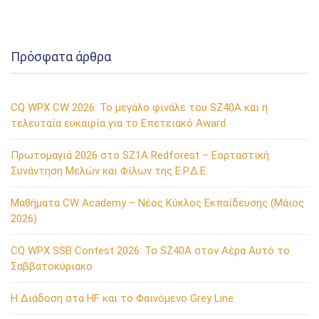
Πρόσφατα άρθρα
CQ WPX CW 2026: Το μεγάλο φινάλε του SZ40A και η
τελευταία ευκαιρία για το Επετειακό Award
Πρωτομαγιά 2026 στο SZ1A Redforest – Εορταστική
Συνάντηση Μελών και Φίλων της Ε.Ρ.Δ.Ε.
Μαθήματα CW Academy – Νέος Κύκλος Εκπαίδευσης (Μάιος
2026)
CQ WPX SSB Contest 2026: Το SZ40A στον Αέρα Αυτό το
Σαββατοκύριακο
Η Διάδοση στα HF και το Φαινόμενο Grey Line