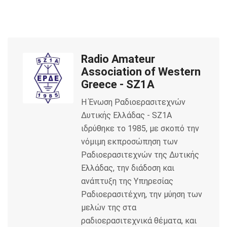
c
i
a
e
t
i
Radio Amateur
b
t
l
Association of Western
o
e
Greece - SZ1A
Η Ένωση Ραδιοερασιτεχνών
o
r
Δυτικής Ελλάδας - SZ1A
k
ιδρύθηκε το 1985, με σκοπό την
νόμιμη εκπροσώπηση των
Ραδιοερασιτεχνών της Δυτικής
Ελλάδας, την διάδοση και
ανάπτυξη της Υπηρεσίας
Ραδιοερασιτέχνη, την μύηση των
μελών της στα
ραδιοερασιτεχνικά θέματα, και