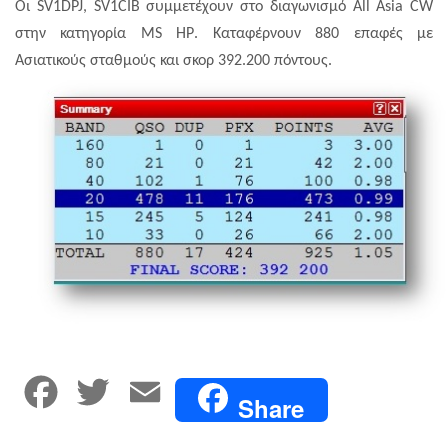
Οι
SV
1
DPJ
,
SV
1
CIB
συμμετέχουν στο διαγωνισμό
All
Asia
CW
στην κατηγορία
MS
HP
. Καταφέρνουν 880 επαφές με
Ασιατικούς σταθμούς και σκορ 392.200 πόντους.
F
T
E
Share
a
w
m