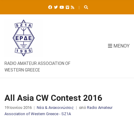
Ή
Τ
Η
Σ
Η
Γ
Ι
ΜΕΝΟΎ
Α
:
RADIO AMATEUR ASSOCIATION OF
WESTERN GREECE
All Asia CW Contest 2016
19 Ιουνίου 2016
Νέα & Ανακοινώσεις
από
Radio Amateur
Association of Western Greece - SZ1A