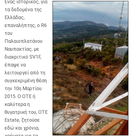
Ένας ιστορικός, για
τα δεδομένα της
Ελλάδας,
επαναλήπτης, ο R6
του
Παλαιοπλατάνου
Ναυπακτίας, με
διακριτικό SV1F,
έπαψε να
λειτουργεί από τη
συγκεκριμένη θέση
την 10η Μαρτίου
2015. Ο ΟΤΕ ή
καλύτερα η
θυγατρική του, OTE
Estate, ζητούσε
εδώ και χρόνια,
χρήματα για τα