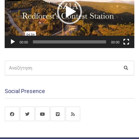
00:00
00:00
ΑΝΑΖΉΤΗΣΗ
Αναζ
ΓΙΑ:
Social Presence