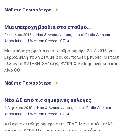
Μάθετε Περισσότερα
Μια υπέροχη βραδιά στο σταθμό…
24 Ιουλίου 2016
Νέα & Ανακοινώσεις
από
Radio Amateur
Association of Western Greece - SZ1A
Μια υπέροχη βραδιά στο σταθμό σήμερα 24-7-2016, για
μερικά μέλη του SZ1A με φαί και πολλές μπύρες. Μεταξύ
άλλων οι SV1HKH, SV1CQK, SV1RRX. Επίσης ανάμεσα και
λίγο CQ…
Μάθετε Περισσότερα
Νέο ΔΣ από τις σημερινές εκλογές
1 Απριλίου 2018
Νέα & Ανακοινώσεις
από
Radio Amateur
Association of Western Greece - SZ1A
Αλλαγή σκυτάλης σήμερα στην ΕΡΔΕ. Μετά από πολλά
χρόνια ο SV1HKH άφησε τη θέση του προέδρου.