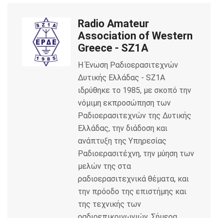
e
t
i
Radio Amateur
b
t
l
Association of Western
o
e
Greece - SZ1A
Η Ένωση Ραδιοερασιτεχνών
o
r
Δυτικής Ελλάδας - SZ1A
k
ιδρύθηκε το 1985, με σκοπό την
νόμιμη εκπροσώπηση των
Ραδιοερασιτεχνών της Δυτικής
Ελλάδας, την διάδοση και
ανάπτυξη της Υπηρεσίας
Ραδιοερασιτέχνη, την μύηση των
μελών της στα
ραδιοερασιτεχνικά θέματα, και
την πρόοδο της επιστήμης και
της τεχνικής των
ραδιοεπικοινωνιών. Σήμερα