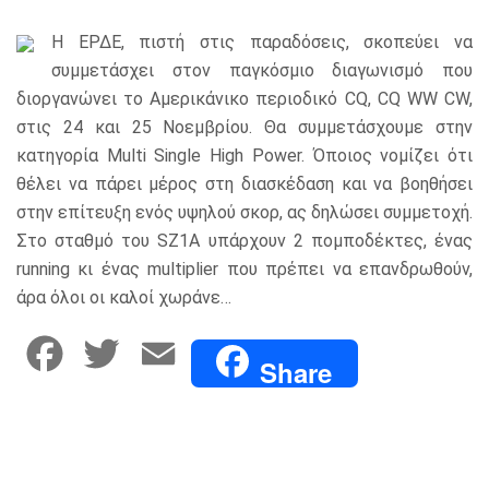
Η ΕΡΔΕ, πιστή στις παραδόσεις, σκοπεύει να
συμμετάσχει στον παγκόσμιο διαγωνισμό που
διοργανώνει το Αμερικάνικο περιοδικό CQ, CQ WW CW,
στις 24 και 25 Νοεμβρίου. Θα συμμετάσχουμε στην
κατηγορία Multi Single High Power. Όποιος νομίζει ότι
θέλει να πάρει μέρος στη διασκέδαση και να βοηθήσει
στην επίτευξη ενός υψηλού σκορ, ας δηλώσει συμμετοχή.
Στο σταθμό του SZ1A υπάρχουν 2 πομποδέκτες, ένας
running κι ένας multiplier που πρέπει να επανδρωθούν,
άρα όλοι οι καλοί χωράνε…
F
T
E
Share
a
w
m
c
i
a