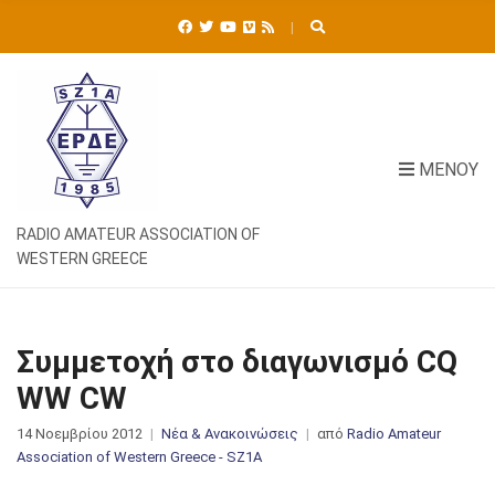
Ή
Τ
Η
Σ
Η
Γ
Ι
ΜΕΝΟΎ
Α
:
RADIO AMATEUR ASSOCIATION OF
WESTERN GREECE
Συμμετοχή στο διαγωνισμό CQ
WW CW
14 Νοεμβρίου 2012
Νέα & Ανακοινώσεις
από
Radio Amateur
Association of Western Greece - SZ1A