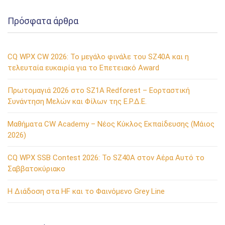
Πρόσφατα άρθρα
CQ WPX CW 2026: Το μεγάλο φινάλε του SZ40A και η
τελευταία ευκαιρία για το Επετειακό Award
Πρωτομαγιά 2026 στο SZ1A Redforest – Εορταστική
Συνάντηση Μελών και Φίλων της Ε.Ρ.Δ.Ε.
Μαθήματα CW Academy – Νέος Κύκλος Εκπαίδευσης (Μάιος
2026)
CQ WPX SSB Contest 2026: Το SZ40A στον Αέρα Αυτό το
Σαββατοκύριακο
Η Διάδοση στα HF και το Φαινόμενο Grey Line