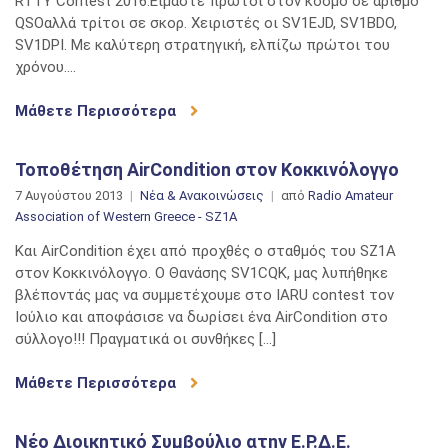
RTTY Contest 2016.Είμαστε πρώτοι στον κόσμο σε αριθμό
QSOαλλά τρίτοι σε σκορ. Χειριστές οι SV1EJD, SV1BDO,
SV1DPI. Με καλύτερη στρατηγική, ελπίζω πρώτοι του
χρόνου….
Μάθετε Περισσότερα
Τοποθέτηση AirCondition στον Κοκκινόλογγο
7 Αυγούστου 2013
Νέα & Ανακοινώσεις
από
Radio Amateur
Association of Western Greece - SZ1A
Και AirCondition έχει από προχθές ο σταθμός του SZ1A
στον Κοκκινόλογγο. Ο Θανάσης SV1CQK, μας λυπήθηκε
βλέποντάς μας να συμμετέχουμε στο IARU contest τον
Ιούλιο και αποφάσισε να δωρίσει ένα AirCondition στο
σύλλογο!!! Πραγματικά οι συνθήκες […]
Μάθετε Περισσότερα
Νέο Διοικητικό Συμβούλιο ατην Ε.Ρ.Δ.Ε.