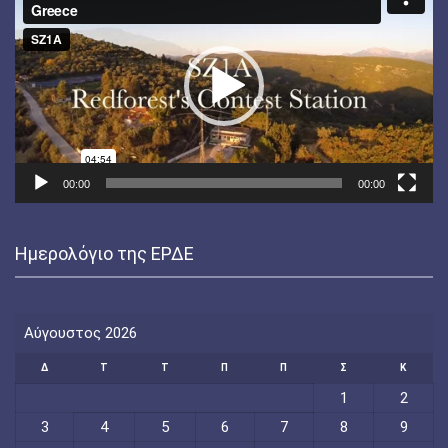
Αναπαραγωγής
Βίντεο
00:00
00:00
Ημερολόγιο της ΕΡΔΕ
Αύγουστος 2026
Δ
Τ
Τ
Π
Π
Σ
Κ
1
2
3
4
5
6
7
8
9