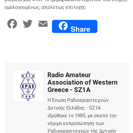
ομολογουμένως, απολύτως επιτυχής.
F
T
E
Share
a
w
m
c
i
a
e
t
i
Radio Amateur
b
t
l
Association of Western
o
e
Greece - SZ1A
Η Ένωση Ραδιοερασιτεχνών
o
r
Δυτικής Ελλάδας - SZ1A
k
ιδρύθηκε το 1985, με σκοπό την
νόμιμη εκπροσώπηση των
Ραδιοερασιτεχνών της Δυτικής