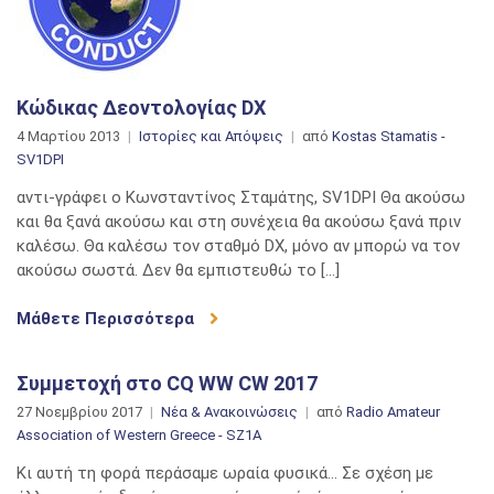
Κώδικας Δεοντολογίας DX
4 Μαρτίου 2013
Ιστορίες και Απόψεις
από
Kostas Stamatis -
SV1DPI
αντι-γράφει ο Κωνσταντίνος Σταμάτης, SV1DPI Θα ακούσω
και θα ξανά ακούσω και στη συνέχεια θα ακούσω ξανά πριν
καλέσω. Θα καλέσω τον σταθμό DX, μόνο αν μπορώ να τον
ακούσω σωστά. Δεν θα εμπιστευθώ το […]
Μάθετε Περισσότερα
Συμμετοχή στο CQ WW CW 2017
27 Νοεμβρίου 2017
Νέα & Ανακοινώσεις
από
Radio Amateur
Association of Western Greece - SZ1A
Κι αυτή τη φορά περάσαμε ωραία φυσικά… Σε σχέση με