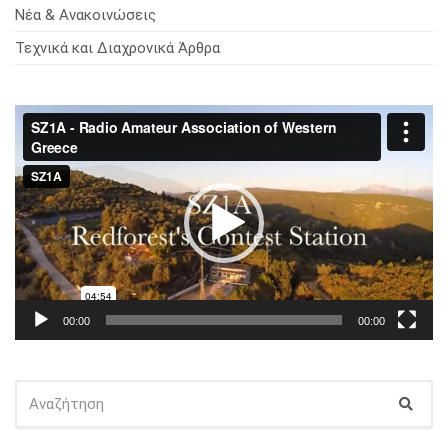
Νέα & Ανακοινώσεις
Τεχνικά και Διαχρονικά Άρθρα
Πρόγραμμα
Αναπαραγωγής
Βίντεο
00:00
00:00
ΑΝΑΖΉΤΗΣΗ
Αναζ
ΓΙΑ: