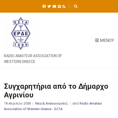
Ή
Τ
Η
Σ
Η
Γ
Ι
ΜΕΝΟΎ
Α
:
RADIO AMATEUR ASSOCIATION OF
WESTERN GREECE
Συγχαρητήρια από το Δήμαρχο
Αγρινίου
18 Απριλίου 2008
Νέα & Ανακοινώσεις
από
Radio Amateur
Association of Western Greece - SZ1A