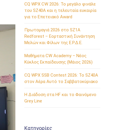
CQ WPX CW 2026: Το μεγάλο φινάλε
του SZ40A και η τελευταία ευκαιρία
για το Επετειακό Award
Πρωτομαγιά 2026 στο SZ1A
Redforest – Εορταστική Συνάντηση
Μελών και Φίλων της Ε.Ρ.Δ.Ε.
Μαθήματα CW Academy – Νέος
Κύκλος Εκπαίδευσης (Μάιος 2026)
CQ WPX SSB Contest 2026: Το SZ40A
στον Αέρα Αυτό το Σαββατοκύριακο
Η Διάδοση στα HF και το Φαινόμενο
Grey Line
Kατηγορίες