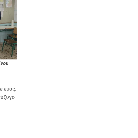
ίνου
ε εμάς.
σύζυγο