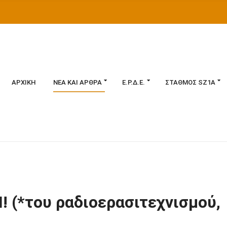
ΑΡΧΙΚΉ
ΝΈΑ ΚΑΙ ΆΡΘΡΑ
Ε.Ρ.Δ.Ε.
ΣΤΑΘΜΌΣ SZ1A
! (*του ραδιοερασιτεχνισμού,