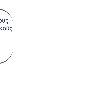
ους
ικούς