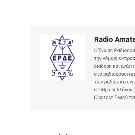
a
w
m
c
i
a
e
t
i
Radio Amate
b
t
l
Η Ένωση Ραδιοερα
o
e
την νόμιμη εκπρο
διάδοση και ανάπτ
o
r
στα ραδιοερασιτεχ
k
των ραδιοεπικοιν
σταθμό συλλόγου (
(Contest Team) π