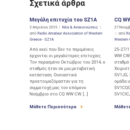
Σχετικά άρθρα
Μεγάλη επιτυχία του SZ1A
CQ WW
3 Απριλίου 2015
Νέα & Ανακοινώσεις
27 Νοεμ
από
Radio Amateur Association of Western
από
Ra
Greece - SZ1A
Western 
Από εκεί που δεν το περιμένεις
25-27/
έρχονται οι μεγαλύτερες επιτυχίες.
WW CW 
Τον περασμένο Οκτώβριο του 2014, ο
σταθμό
σταθμός ήταν σε μια μεταβατική
Χειριστ
κατάσταση. Ουσιαστικά
SV1JG, 
προετοιμαζόμασταν για τη
ομάδα 
συμμετοχή μας τον επόμενο
SV1CQG
Νοέμβριο στο CQ WW CW. […]
SV1CIC,
Μάθετε Περισσότερα
Μάθετ