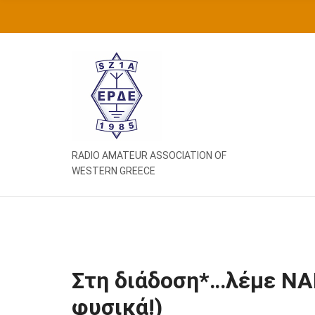
Ή
Τ
Η
Σ
Η
Γ
Ι
Α
:
RADIO AMATEUR ASSOCIATION OF
WESTERN GREECE
Στη διάδοση*…λέμε ΝΑΙ
φυσικά!)