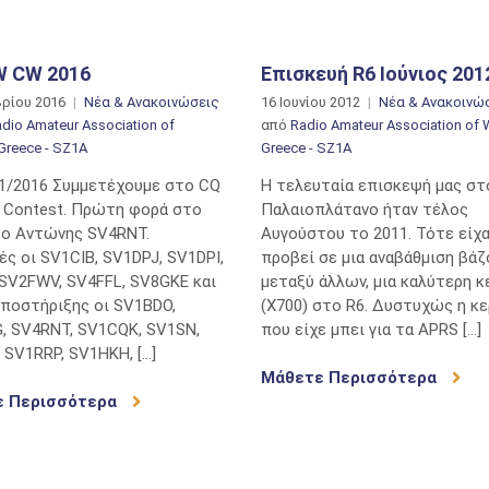
 CW 2016
Επισκευή R6 Ιούνιος 201
βρίου 2016
Νέα & Ανακοινώσεις
16 Ιουνίου 2012
Νέα & Ανακοινώ
dio Amateur Association of
από
Radio Amateur Association of 
Greece - SZ1A
Greece - SZ1A
11/2016 Συμμετέχουμε στο CQ
Η τελευταία επισκεψή μας στ
Contest. Πρώτη φορά στο
Παλαιοπλάτανο ήταν τέλος
 ο Αντώνης SV4RNT.
Αυγούστου το 2011. Τότε είχ
ές οι SV1CIB, SV1DPJ, SV1DPI,
προβεί σε μια αναβάθμιση βάζ
SV2FWV, SV4FFL, SV8GKE και
μεταξύ άλλων, μια καλύτερη κ
υποστήριξης οι SV1BDO,
(Χ700) στο R6. Δυστυχώς η κε
, SV4RNT, SV1CQK, SV1SN,
που είχε μπει για τα APRS […]
 SV1RRP, SV1HKH, […]
Μάθετε Περισσότερα
ε Περισσότερα