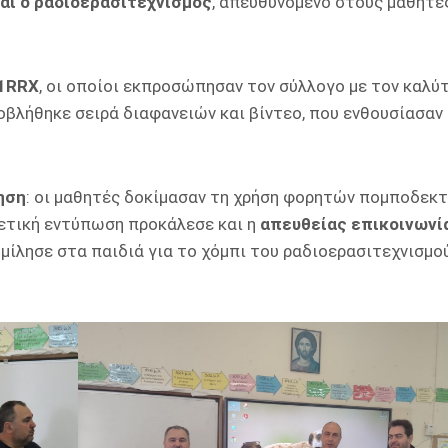
αι ο ραδιοερασιτεχνισμός
, απευθυνόμενο στους μαθητέ
V1RRX
, οι οποίοι εκπροσώπησαν τον σύλλογο με τον καλύ
οβλήθηκε σειρά διαφανειών και βίντεο, που ενθουσίασαν
ηση
: οι μαθητές δοκίμασαν τη χρήση φορητών πομποδεκτ
θετική εντύπωση προκάλεσε και η
απευθείας επικοινωνί
ς μίλησε στα παιδιά για το χόμπι του ραδιοερασιτεχνισμο