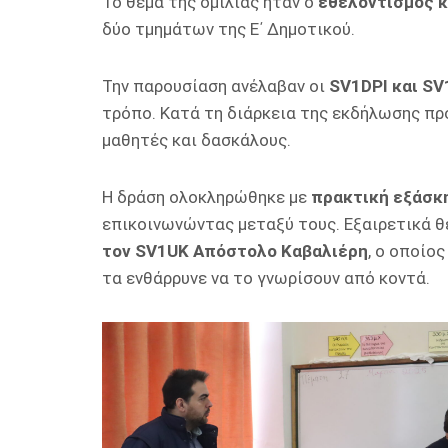
Το θέμα της ομιλίας ήταν ο
εθελοντισμός κ
δύο τμημάτων της Ε΄ Δημοτικού.
Την παρουσίαση ανέλαβαν οι
SV1DPI και S
τρόπο. Κατά τη διάρκεια της εκδήλωσης πρ
μαθητές και δασκάλους.
Η δράση ολοκληρώθηκε με
πρακτική εξάσκ
επικοινωνώντας μεταξύ τους. Εξαιρετικά 
τον SV1UK Απόστολο Καβαλιέρη
, ο οποίο
τα ενθάρρυνε να το γνωρίσουν από κοντά.