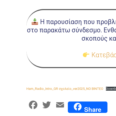
Η παρουσίαση που προβλή
στο παρακάτω σύνδεσμο. Ενθα
σκοπούς κα
Κατεβάσ
Ham_Radio_Intro_GR σχολείο_ver2025_NO BINTEO
Downl
F
T
E
Share