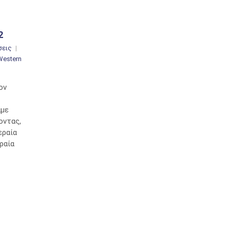
2
σεις
Western
ον
αμε
οντας,
εραία
ραία