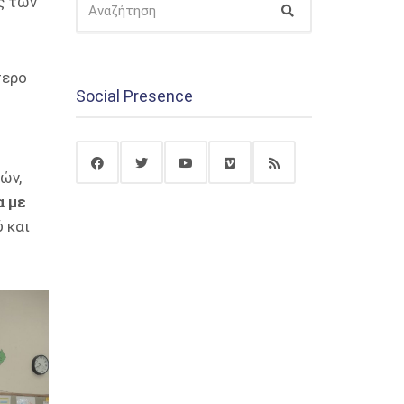
ς των
Αναζήτηση
ΓΙΑ:
τερο
Social Presence
ών,
α με
ύ και