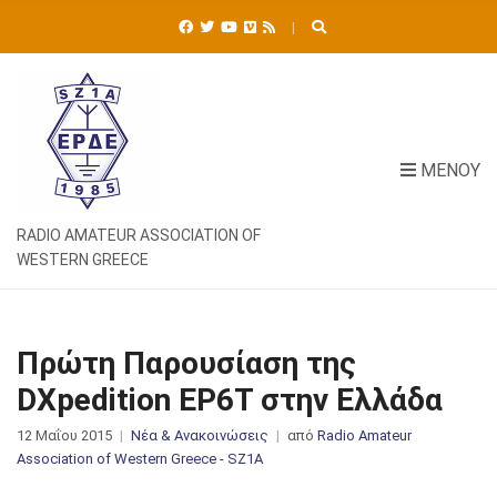
Ή
Τ
Η
Σ
Η
Γ
Ι
ΜΕΝΟΎ
Α
:
RADIO AMATEUR ASSOCIATION OF
WESTERN GREECE
Πρώτη Παρουσίαση της
DXpedition EP6T στην Ελλάδα
12 Μαΐου 2015
Νέα & Ανακοινώσεις
από
Radio Amateur
Association of Western Greece - SZ1A