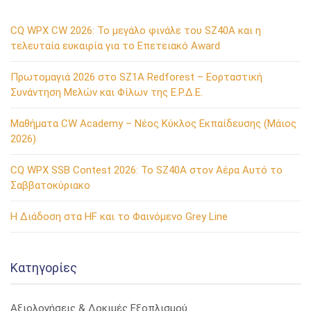
CQ WPX CW 2026: Το μεγάλο φινάλε του SZ40A και η
τελευταία ευκαιρία για το Επετειακό Award
Πρωτομαγιά 2026 στο SZ1A Redforest – Εορταστική
Συνάντηση Μελών και Φίλων της Ε.Ρ.Δ.Ε.
Μαθήματα CW Academy – Νέος Κύκλος Εκπαίδευσης (Μάιος
2026)
CQ WPX SSB Contest 2026: Το SZ40A στον Αέρα Αυτό το
Σαββατοκύριακο
Η Διάδοση στα HF και το Φαινόμενο Grey Line
Kατηγορίες
Αξιολογήσεις & Δοκιμές Εξοπλισμού