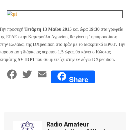
Την προσεχή
Τετάρτη 13 Μαΐου 2015
και ώρα
19:30
στα γραφεία
της ΕΡΔΕ στην Καμαρούλα Αγρινίου, θα γίνει η 1η παρουσίαση
στην Ελλάδα, της DXpedition στο Ιράν με το διακριτικό
EP6T
. Την
παρουσίαση διάρκειας περίπου 1,5 ώρας θα κάνει ο Κώστας
Σταμάτης
SV1DPI
που συμμετείχε στην εν λόγω DXpedition.
F
T
E
Share
a
w
m
c
i
a
e
t
i
Radio Amateur
b
t
l