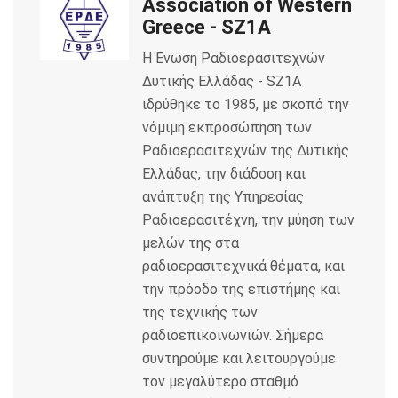
Association of Western
o
e
Greece - SZ1A
Η Ένωση Ραδιοερασιτεχνών
o
r
Δυτικής Ελλάδας - SZ1A
k
ιδρύθηκε το 1985, με σκοπό την
νόμιμη εκπροσώπηση των
Ραδιοερασιτεχνών της Δυτικής
Ελλάδας, την διάδοση και
ανάπτυξη της Υπηρεσίας
Ραδιοερασιτέχνη, την μύηση των
μελών της στα
ραδιοερασιτεχνικά θέματα, και
την πρόοδο της επιστήμης και
της τεχνικής των
ραδιοεπικοινωνιών. Σήμερα
συντηρούμε και λειτουργούμε
τον μεγαλύτερο σταθμό