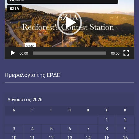
Βίντεο
00:00
00:00
Ημερολόγιο της ΕΡΔΕ
Αύγουστος 2026
Δ
Τ
Τ
Π
Π
Σ
Κ
1
2
3
4
5
6
7
8
9
10
11
12
13
14
15
16