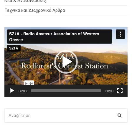
Νέα & Ανακοινώσεις
Τεχνικά και Διαχρονικά Άρθρα
Πρόγραμμα
Αναπαραγωγής
Βίντεο
00:00
00:00
ΑΝΑΖΉΤΗΣΗ
Αναζ
ΓΙΑ: