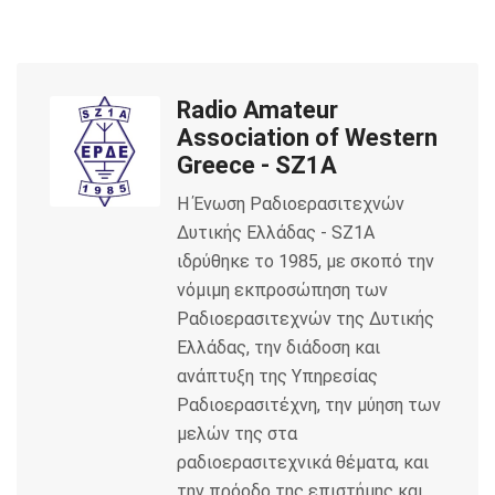
c
i
a
e
t
i
Radio Amateur
b
t
l
Association of Western
o
e
Greece - SZ1A
Η Ένωση Ραδιοερασιτεχνών
o
r
Δυτικής Ελλάδας - SZ1A
k
ιδρύθηκε το 1985, με σκοπό την
νόμιμη εκπροσώπηση των
Ραδιοερασιτεχνών της Δυτικής
Ελλάδας, την διάδοση και
ανάπτυξη της Υπηρεσίας
Ραδιοερασιτέχνη, την μύηση των
μελών της στα
ραδιοερασιτεχνικά θέματα, και
την πρόοδο της επιστήμης και