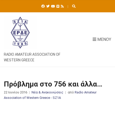
Ή
Τ
Η
Σ
Η
Γ
Ι
ΜΕΝΟΎ
Α
:
RADIO AMATEUR ASSOCIATION OF
WESTERN GREECE
Πρόβλημα στο 756 και άλλα…
22 Ιουνίου 2016
Νέα & Ανακοινώσεις
από
Radio Amateur
Association of Western Greece - SZ1A