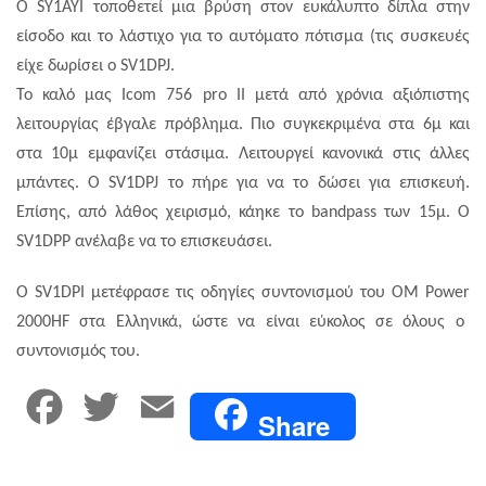
Ο
SY
1
AYI
τοποθετεί μια βρύση στον ευκάλυπτο δίπλα στην
είσοδο και το λάστιχο για το αυτόματο πότισμα (τις συσκευές
είχε δωρίσει ο
SV
1
DPJ.
Το καλό μας
Icom
756
pro
II
μετά από χρόνια αξιόπιστης
λειτουργίας έβγαλε πρόβλημα. Πιο συγκεκριμένα στα 6μ και
στα 10μ εμφανίζει στάσιμα. Λειτουργεί κανονικά στις άλλες
μπάντες. Ο
SV
1
DPJ
το πήρε για να το δώσει για επισκευή.
Επίσης, από λάθος χειρισμό, κάηκε το
bandpass
των 15μ.
O
SV
1
DPP
ανέλαβε να το επισκευάσει.
Ο
SV
1
DPI
μετέφρασε τις οδηγίες συντονισμού του
OM
Power
2000
HF
στα Ελληνικά, ώστε να είναι εύκολος σε όλους ο
συντονισμός του.
F
T
E
Share
a
w
m