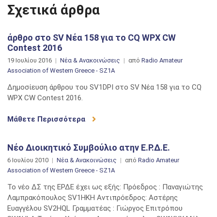
Σχετικά άρθρα
άρθρο στο SV Νέα 158 για το CQ WPX CW
Contest 2016
19 Ιουλίου 2016
Νέα & Ανακοινώσεις
από
Radio Amateur
Association of Western Greece - SZ1A
Δημοσίευση άρθρου του SV1DPI στο SV Νέα 158 για το CQ
WPX CW Contest 2016.
Μάθετε Περισσότερα
Νέο Διοικητικό Συμβούλιο ατην Ε.Ρ.Δ.Ε.
6 Ιουλίου 2010
Νέα & Ανακοινώσεις
από
Radio Amateur
Association of Western Greece - SZ1A
Το νέο ΔΣ της ΕΡΔΕ έχει ως εξής: Πρόεδρος : Παναγιώτης
Λαμπρακόπουλος SV1HKH Αντιπρόεδρος: Αστέρης
Ευαγγέλου SV2HQL Γραμματέας : Γιώργος Επιτρόπου