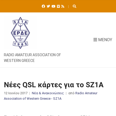
Ή
Τ
Η
Σ
Η
Γ
Ι
ΜΕΝΟΎ
Α
:
RADIO AMATEUR ASSOCIATION OF
WESTERN GREECE
Νέες QSL κάρτες για το SZ1A
12 Ιουνίου 2017
Νέα & Ανακοινώσεις
από
Radio Amateur
Association of Western Greece - SZ1A