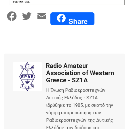
F
T
E
Share
a
w
m
c
i
a
e
t
i
Radio Amateur
b
t
l
Association of Western
o
e
Greece - SZ1A
Η Ένωση Ραδιοερασιτεχνών
o
r
Δυτικής Ελλάδας - SZ1A
k
ιδρύθηκε το 1985, με σκοπό την
νόμιμη εκπροσώπηση των
Ραδιοερασιτεχνών της Δυτικής
Ελλάδας, την διάδοση και