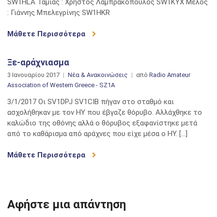
SW1HLA Ταμίας : Χρήστος Λαμπρακόπουλος SW1KYX Μέλος
: Γιάννης Μπελεγρίνης SW1HKR
Μάθετε Περισσότερα
Ξε-αράχνιασμα
3 Ιανουαρίου 2017
Νέα & Ανακοινώσεις
από
Radio Amateur
Association of Western Greece - SZ1A
3/1/2017 Οι SV1DPJ SV1CIB πήγαν στο σταθμό και
ασχολήθηκαν με τον ΗΥ που έβγαζε θόρυβο. Αλλάχθηκε το
καλώδιο της οθόνης αλλά ο θόρυβος εξαφανίστηκε μετά
από το καθάρισμα από αράχνες που είχε μέσα ο ΗΥ. […]
Μάθετε Περισσότερα
Αφήστε μια απάντηση