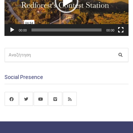
00:00
00:00
ΑΝΑΖΉΤΗΣΗ
Αναζ
ΓΙΑ:
Social Presence