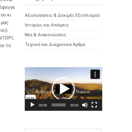
 έφευγε
ου κι
Αξιολογήσεις & Δοκιμές Εξοπλισμού
 μας
Ιστορίες και Απόψεις
οι).
Νέα & Ανακοινώσεις
V1DPI,
Τεχνικά και Διαχρονικά Άρθρα
ου το
Πρόγραμμα
Αναπαραγωγής
Βίντεο
00:00
00:00
ΑΝΑΖΉΤΗΣΗ