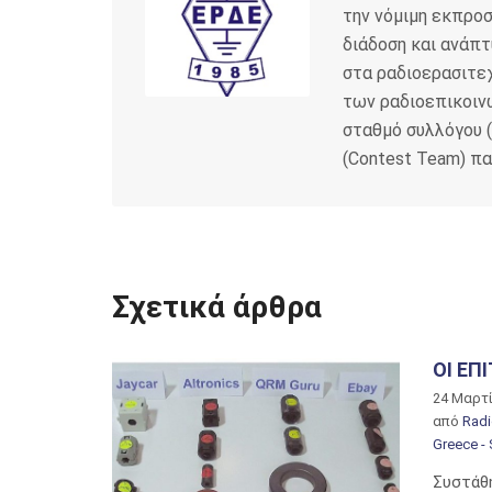
την νόμιμη εκπρο
διάδοση και ανάπτ
o
r
στα ραδιοερασιτεχ
k
των ραδιοεπικοιν
σταθμό συλλόγου (
(Contest Team) π
Σχετικά άρθρα
ΟΙ ΕΠ
24 Μαρτ
από
Radi
Greece -
Συστάθ