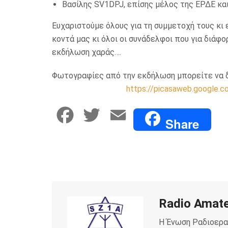
Βασίλης SV1DPJ, επίσης μέλος της ΕΡΔΕ και
Ευχαριστούμε όλους για τη συμμετοχή τους κι 
κοντά μας κι όλοι οι συνάδελφοι που για διάφο
εκδήλωση χαράς….
Φωτογραφίες από την εκδήλωση μπορείτε να δ
https://picasaweb.googl
F
T
E
Share
a
w
m
c
i
a
e
t
i
Radio Amate
b
t
l
Η Ένωση Ραδιοερα
o
e