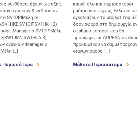
νέες συνθέσεις έχουν ως εξής:
καιρό, όλο και περισσότεροι
οσίων σχέσεων & εκδόσεων
ραδιοερασιτέχνες, Έλληνες και
r o SV1DPIΜέλη οι
αγκαλιάζουν το project του SZ
,SV1HKD,SV1CIF,SV1HKH 2)
όσον αφορά στη δημιουργία ε
ευσης :Manager o SV1DPIΜέλη
σταθμού contest που θα
CIF,SW1JMN,SW1HLA 3)
προσφέρεται ΔΩΡΕΑΝ σε όλου
ων αναγκών :Manager o
προκειμένου να συμμετάσχουν
Μέλη […]
διαγωνισμούς. […]
ε Περισσότερα
Μάθετε Περισσότερα