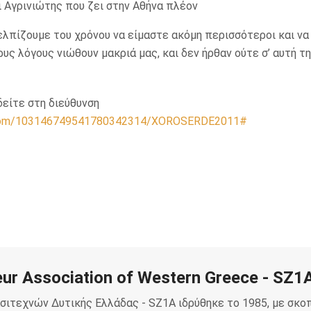
 Αγρινιώτης που ζει στην Αθήνα πλέον
ελπίζουμε του χρόνου να είμαστε ακόμη περισσότεροι και να
ρυς λόγους νιώθουν μακριά μας, και δεν ήρθαν ούτε σ’ αυτή τ
είτε στη διεύθυνση
e.com/103146749541780342314/XOROSERDE2011#
ur Association of Western Greece - SZ1
σιτεχνών Δυτικής Ελλάδας - SZ1A ιδρύθηκε το 1985, με σκο