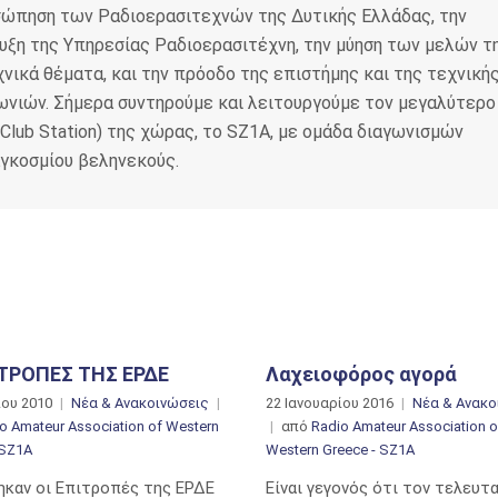
σώπηση των Ραδιοερασιτεχνών της Δυτικής Ελλάδας, την
υξη της Υπηρεσίας Ραδιοερασιτέχνη, την μύηση των μελών τ
νικά θέματα, και την πρόοδο της επιστήμης και της τεχνική
ωνιών. Σήμερα συντηρούμε και λειτουργούμε τον μεγαλύτερο
Club Station) της χώρας, το SZ1A, με ομάδα διαγωνισμών
αγκοσμίου βεληνεκούς.
ΙΤΡΟΠΕΣ ΤΗΣ ΕΡΔΕ
Λαχειοφόρος αγορά
ίου 2010
Νέα & Ανακοινώσεις
22 Ιανουαρίου 2016
Νέα & Ανακο
o Amateur Association of Western
από
Radio Amateur Association o
 SZ1A
Western Greece - SZ1A
ηκαν οι Επιτροπές της ΕΡΔΕ
Είναι γεγονός ότι τον τελευτ