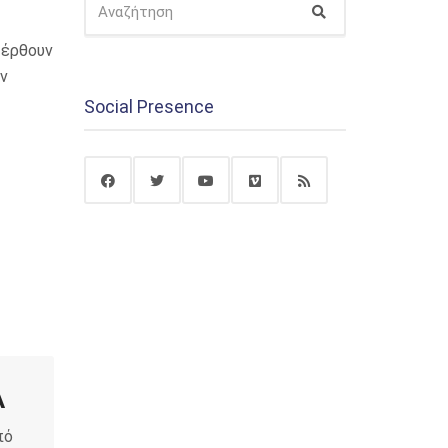
Αναζήτηση
ΓΙΑ:
 έρθουν
ην
Social Presence
A
πό