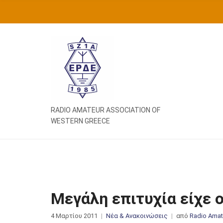
Ή
Τ
Η
Σ
Η
Γ
Ι
Α
:
RADIO AMATEUR ASSOCIATION OF
WESTERN GREECE
Μεγάλη επιτυχία είχε 
4 Μαρτίου 2011
Νέα & Ανακοινώσεις
από
Radio Amat