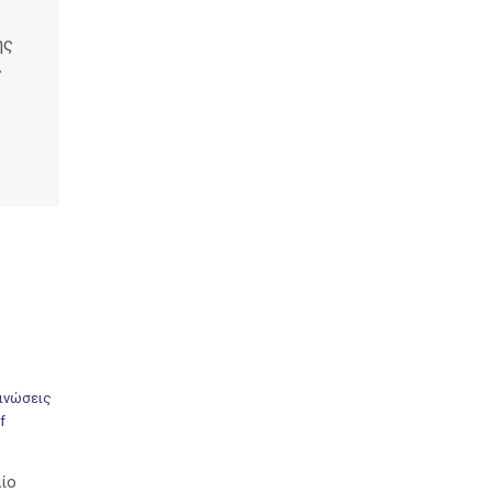
ης
ς
ινώσεις
f
αίο