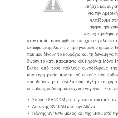
υπήρχε και συγκ
για την Αμερικ
ελπίζουμε στη
αφήνει ήσυχου
Φέτος τιμήθηκε γ
στον οποίο απονεμήθηκε και σχετική πλακέτα
έκρυψε επιμελώς τις προηγούμενες ημέρες. Ε
που μου δίνουν το κουράγιο και τη δύναμη να
δίνουν το κάτι παραπάνω κάθε χρονιά. Μόνο έτ
Εκτός από τους πολλούς συναδέλφους της
ιδιαίτερη μνεία πρέπει γι’ αυτούς που ήρθ
προσδίδουν μια μεγαλύτερη αίγλη στο χορό
ασφαλώς, ραδιοερασιτεχνικό γεγονός… Έτσι φ
Σπύρος SV4DDM με τη γυναίκα του από την
Αντώνης SV1ENG από την Αθήνα
Γιάννης SV1GYG, μέλος και της ΕΡΔΕ από την