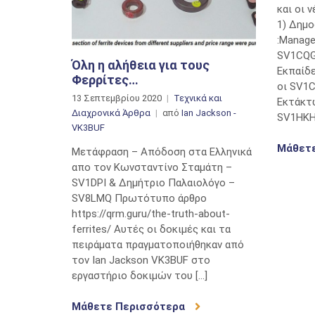
και οι 
1) Δημ
:Μanage
SV1CQG
Όλη η αλήθεια για τους
Εκπαίδ
Φερρίτες…
οι SV1
13 Σεπτεμβρίου 2020
Τεχνικά και
Εκτάκτ
Διαχρονικά Άρθρα
από
Ian Jackson -
SV1HKH
VK3BUF
Μάθετ
Μετάφραση – Απόδοση στα Ελληνικά
απο τον Κωνσταντίνο Σταμάτη –
SV1DPI & Δημήτριο Παλαιολόγο –
SV8LMQ Πρωτότυπο άρθρο
https://qrm.guru/the-truth-about-
ferrites/ Αυτές οι δοκιμές και τα
πειράματα πραγματοποιήθηκαν από
τον Ian Jackson VK3BUF στο
εργαστήριο δοκιμών του […]
Μάθετε Περισσότερα