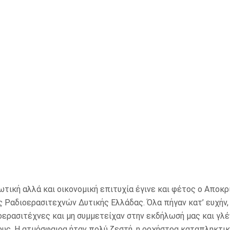
τική αλλά και οικονομική επιτυχία έγινε και φέτος ο Αποκρ
 Ραδιοερασιτεχνών Δυτικής Ελλάδας. Όλα πήγαν κατ’ ευχήν,
οερασιτέχνες και μη συμμετείχαν στην εκδήλωσή μας και γλ
ους. Η ατμόσφαιρα ήταν πολύ ζεστή, η ορχήστρα καταπληκτι