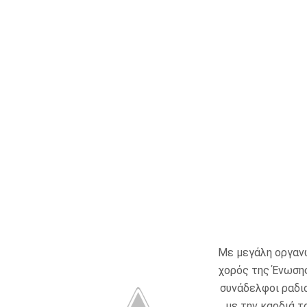
Με μεγάλη οργανω
χορός της Ένωσης
συνάδελφοι ραδι
με την καρδιά τ