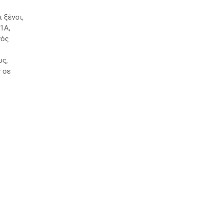
 ξένοι,
1A,
νός
ς,
 σε