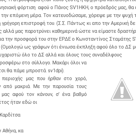
ινησιακή φόρτιση αφού ο Πάνος SV1HKH, ο πρόεδρός μας, θα
ή την επόμενη μέρα. Τον κατευοδώσαμε, χόρεψε με την ψυχή τ
 γρήγορη επιστροφή του. (Σ.Σ. Πάντως κι απο την Αμερική δε
ς αλλά μας παροτρύνει καθημερινά ώστε να είμαστε δραστήρι
ια την προσφορά του στην ΕΡΔΕ ο Κωνσταντίνος Σταμάτης S
. (Ομολογώ ως γράφων ότι ένιωσα έκπληξη αφού όλο το ΔΣ μ
υχαριστώ όλο το ΔΣ αλλά και όλους τους συναδέλφους
 προσφέρω στο σύλλογο. Μακάρι όλοι να
σι θα πάμε μπροστά. sv1dpi).
 περιοχής μας που ήρθαν στο χορό,
αν από μακριά. Με την παρουσία τους
 μας αφού τον κάνουν, σ’ ένα βαθμό
έτος ήταν εδώ οι
 Καρδίτσα
 Αθήνα, κα