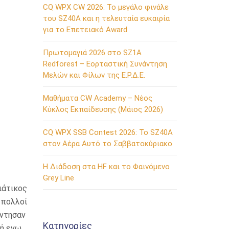
CQ WPX CW 2026: Το μεγάλο φινάλε
του SZ40A και η τελευταία ευκαιρία
για το Επετειακό Award
Πρωτομαγιά 2026 στο SZ1A
Redforest – Εορταστική Συνάντηση
Μελών και Φίλων της Ε.Ρ.Δ.Ε.
Μαθήματα CW Academy – Νέος
Κύκλος Εκπαίδευσης (Μάιος 2026)
CQ WPX SSB Contest 2026: Το SZ40A
στον Αέρα Αυτό το Σαββατοκύριακο
Η Διάδοση στα HF και το Φαινόμενο
Grey Line
ιάτικος
 πολλοί
έντησαν
Kατηγορίες
κή ενω