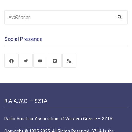
ΑΝΑΖΉΤΗΣΗ
Αναζ
ΓΙΑ:
Social Presence
R.A.A.W.G. – SZ1A
Radio Amateur Association of Western Greece – SZ1A
Copyright © 1985-2025. All Rights Reserved. SZ1A is the