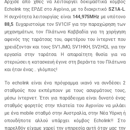
Άρχισε από χθες να λειτουργεί δοκιμαστικά κόμβος
Echolink της ΕΡΔΕ στο Αγρίνιο, με το διακριτικό
SZ1A-L
.
Η συχνότητα λειτουργίας είναι
144,975MHz
με υπότονο
88,5
. Ευχαριστούμε τον SV1CIF για την παραχώρηση των
μηχανημάτων, τον Πλάτωνα Καββαδία για τη χορήγηση
αφενός της ταράτσας του, αφετέρου του ίντερνετ που
χρειάζονταν και τους SV1JMO, SV1HKH, SV2HQL για την
εργασία στην ταράτσα. Η απαραίτητη θυσία για να
στεριώσει η κατασκευή έγινε στη βεράντα του Πλάτωνα
και ήταν ένας… γλόμπος!
Το echolink είναι ένα πρόγραμμα ικανό να συνδέσει 2
σταθμούς που εκπέμπουν με τους ασυρμάτους τους,
μέσω ίντερνετ. Έτσι για παράδειγμα είναι δυνατό ένας
σταθμός φορητός στην πλατεία του Αγρινίου να μιλάει
με ένα mobile σταθμό στην Αυστραλία, στην Νέα Υόρκη ή
οπουδήποτε αλλού υπάρχει κόμβος Echolink!! Στο
παρελθόν είχαμε χαρεί την υπηρεσία αυτή όταν μας την