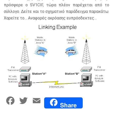
πρόσφερε ο SV1CIF, τώρα πλέον παρέχεται από το
σύλλογο. Δείτε και το σχηματικό παράδειγμα παρακάτω.
Χαρείτε το… Αναφορές ακρόασης ευπρόσδεκτες…
F
T
E
Share
a
w
m