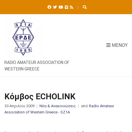
Ή
Τ
Η
Σ
Η
Γ
Ι
ΜΕΝΟΎ
Α
:
RADIO AMATEUR ASSOCIATION OF
WESTERN GREECE
Κόμβος ECHOLINK
30 Απριλίου 2009
Νέα & Ανακοινώσεις
από
Radio Amateur
Association of Western Greece - SZ1A