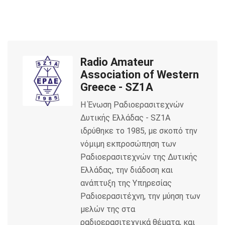
c
i
a
e
t
i
Radio Amateur
b
t
l
Association of Western
o
e
Greece - SZ1A
Η Ένωση Ραδιοερασιτεχνών
o
r
Δυτικής Ελλάδας - SZ1A
k
ιδρύθηκε το 1985, με σκοπό την
νόμιμη εκπροσώπηση των
Ραδιοερασιτεχνών της Δυτικής
Ελλάδας, την διάδοση και
ανάπτυξη της Υπηρεσίας
Ραδιοερασιτέχνη, την μύηση των
μελών της στα
ραδιοερασιτεχνικά θέματα, και