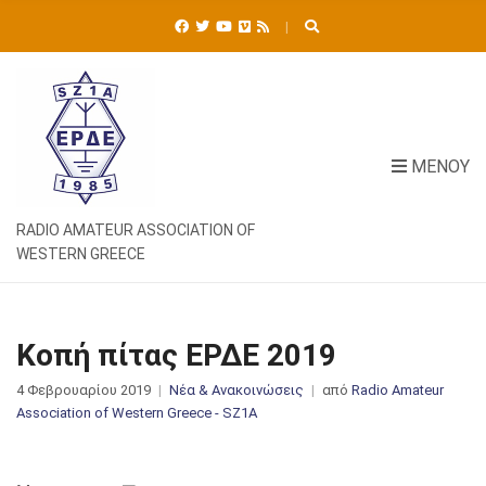
Ή
Τ
Η
Σ
Η
Γ
Ι
ΜΕΝΟΎ
Α
:
RADIO AMATEUR ASSOCIATION OF
WESTERN GREECE
Κοπή πίτας ΕΡΔΕ 2019
4 Φεβρουαρίου 2019
Νέα & Ανακοινώσεις
από
Radio Amateur
Association of Western Greece - SZ1A