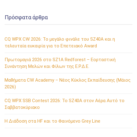
Πρόσφατα άρθρα
CQ WPX CW 2026: Το μεγάλο φινάλε του SZ40A και η
τελευταία ευκαιρία για το Επετειακό Award
Πρωτομαγιά 2026 στο SZ1A Redforest – Εορταστική
Συνάντηση Μελών και Φίλων της Ε.Ρ.Δ.Ε.
Μαθήματα CW Academy – Νέος Κύκλος Εκπαίδευσης (Μάιος
2026)
CQ WPX SSB Contest 2026: Το SZ40A στον Αέρα Αυτό το
Σαββατοκύριακο
Η Διάδοση στα HF και το Φαινόμενο Grey Line