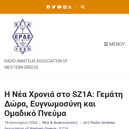
Ή
Τ
Η
Σ
Η
Γ
Ι
ΜΕΝΟΎ
Α
:
RADIO AMATEUR ASSOCIATION OF
WESTERN GREECE
Η Νέα Χρονιά στο SZ1A: Γεμάτη
Δώρα, Ευγνωμοσύνη και
Ομαδικό Πνεύμα
18 Ιανουαρίου 2026
Νέα & Ανακοινώσεις
από
Radio Amateur
Association of Western Greece - SZ1A