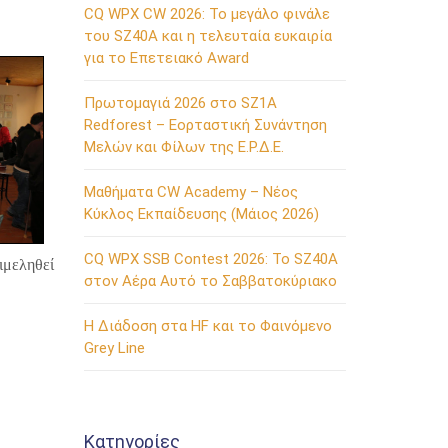
CQ WPX CW 2026: Το μεγάλο φινάλε
του SZ40A και η τελευταία ευκαιρία
για το Επετειακό Award
Πρωτομαγιά 2026 στο SZ1A
Redforest – Εορταστική Συνάντηση
Μελών και Φίλων της Ε.Ρ.Δ.Ε.
Μαθήματα CW Academy – Νέος
Κύκλος Εκπαίδευσης (Μάιος 2026)
CQ WPX SSB Contest 2026: Το SZ40A
ιμεληθεί
στον Αέρα Αυτό το Σαββατοκύριακο
Η Διάδοση στα HF και το Φαινόμενο
Grey Line
Kατηγορίες