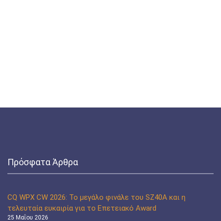
Πρόσφατα Άρθρα
CQ WPX CW 2026: Το μεγάλο φινάλε του SZ40A και η
τελευταία ευκαιρία για το Επετειακό Award
25 Μαΐου 2026