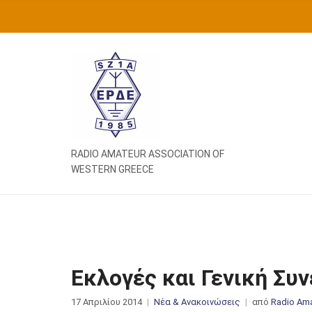
Ή
Τ
Η
Σ
Η
Γ
Ι
Α
:
RADIO AMATEUR ASSOCIATION OF
WESTERN GREECE
Εκλογές και Γενική Συ
17 Απριλίου 2014
Νέα & Ανακοινώσεις
από
Radio Ama