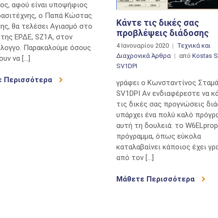
ος, αφού είναι υποψήφιος
ρασιτέχνης, ο Παπά Κώστας
Κάντε τις δικές σας
ης, θα τελέσει Αγιασμό στο
προβλέψεις διάδοσης
της ΕΡΔΕ, SZ1A, στον
4 Ιανουαρίου 2020
Τεχνικά και
όλογγο. Παρακαλούμε όσους
Διαχρονικά Άρθρα
από
Kostas S
υν να […]
SV1DPI
ε Περισσότερα
γράφει ο Κωνσταντίνος Σταμά
SV1DPI Αν ενδιαφέρεστε να κ
τις δικές σας προγνώσεις διά
υπάρχει ένα πολύ καλό πρόγρα
αυτή τη δουλειά: το W6ELprop
πρόγραμμα, όπως εύκολα
καταλαβαίνει κάποιος έχει γρ
από τον […]
Μάθετε Περισσότερα