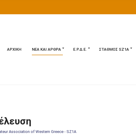
ΑΡΧΙΚΉ
ΝΈΑ ΚΑΙ ΆΡΘΡΑ
Ε.Ρ.Δ.Ε.
ΣΤΑΘΜΌΣ SZ1A
νέλευση
teur Association of Western Greece - SZ1A