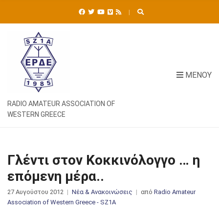
Ή
Τ
Η
Σ
Η
Γ
Ι
ΜΕΝΟΎ
Α
:
RADIO AMATEUR ASSOCIATION OF
WESTERN GREECE
Γλέντι στον Κοκκινόλογγο … η
επόμενη μέρα..
27 Αυγούστου 2012
Νέα & Ανακοινώσεις
από
Radio Amateur
Association of Western Greece - SZ1A