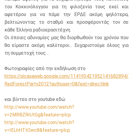
του Κοκκινόλογγου για τη φιλοξενία τους εκεί και
αφετέρου για να πάμε την ΕΡΔΕ ακόμη ψηλότερα,
βελτιώνοντας το σταθμό και προσφέροντάς τον σε
κάθε Έλληνα ραδιοερασιτέχνη.
Οι όποιες αδυναμίες μας θα διορθωθούν του χρόνου που
θα είμαστε ακόμη καλύτεροι… Ευχαριστούμε όλους για
τη συμμετοχή τους…
Φωτογραφίες από την εκδήλωση στο
https://picasaweb.google.com/114195421952141682894/
RedForestParty2012?authuser=0&feat=directlink
και βίντεο στο youtube εδώ
http://www.youtube.com/watch?
v=2MRBZRrUtGg&feature=plcp
http://www.youtube.com/watch?
v=IELhHTtOwc8&feature=plcp