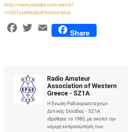
http://www.youtube.com/watch?
v=QD1czaMzaAc&feature=plcp
F
T
E
Share
a
w
m
c
i
a
e
t
i
Radio Amateur
b
t
l
Association of Western
o
e
Greece - SZ1A
Η Ένωση Ραδιοερασιτεχνών
o
r
Δυτικής Ελλάδας - SZ1A
k
ιδρύθηκε το 1985, με σκοπό την
νόμιμη εκπροσώπηση των