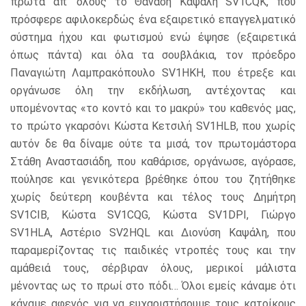
πρώτα απ’ όλους το Θανάση Καψάλη SV
1
CQK
, που
πρόσφερε αφιλοκερδώς ένα εξαιρετικό επαγγελματικό
σύστημα ήχου και φωτισμού ενώ έψησε (εξαιρετικά
όπως πάντα) και όλα τα σουβλάκια, τον πρόεδρο
Παναγιώτη Λαμπρακόπουλο
SV
1
HKH
, που έτρεξε και
οργάνωσε όλη την εκδήλωση, αντέχοντας και
υπομένοντας «το κοντό και το μακρύ» του καθενός μας,
το πρώτο γκαρσόνι Κώστα Κετσιλή
SV
1
HLB
, που χωρίς
αυτόν δε θα δίναμε ούτε τα μισά, τον πρωτομάστορα
Στάθη Αναστασιάδη, που καθάρισε, οργάνωσε, αγόρασε,
πούλησε και γενικότερα βρέθηκε όπου του ζητήθηκε
χωρίς δεύτερη κουβέντα και τέλος τους Δημήτρη
SV
1
CIB
, Κώστα
SV
1
CQG
, Κώστα
SV
1
DPI
, Γιώργο
SV
1
HLA,
Αστέριο
SV
2
HQL
και Διονύση Καψάλη, που
παραμερίζοντας τις παιδικές ντροπές τους και την
αμάθειά τους, σέρβιραν όλους, μερικοί μάλιστα
μένοντας ως το πρωί στο πόδι… Όλοι εμείς κάναμε ότι
κάναμε αφενός για να ευχαριστήσουμε τους κατοίκους