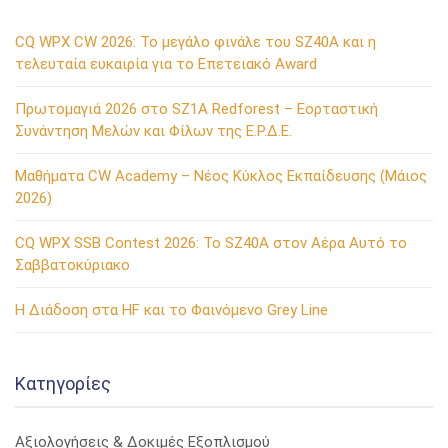
CQ WPX CW 2026: Το μεγάλο φινάλε του SZ40A και η
τελευταία ευκαιρία για το Επετειακό Award
Πρωτομαγιά 2026 στο SZ1A Redforest – Εορταστική
Συνάντηση Μελών και Φίλων της Ε.Ρ.Δ.Ε.
Μαθήματα CW Academy – Νέος Κύκλος Εκπαίδευσης (Μάιος
2026)
CQ WPX SSB Contest 2026: Το SZ40A στον Αέρα Αυτό το
Σαββατοκύριακο
Η Διάδοση στα HF και το Φαινόμενο Grey Line
Kατηγορίες
Αξιολογήσεις & Δοκιμές Εξοπλισμού