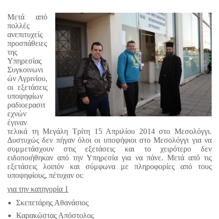
Μετά από
πολλές
ανεπιτυχείς
προσπάθειες
της
Υπηρεσίας
Συγκοινωνι
ών Αγρινίου,
οι εξετάσεις
υποψηφίων
ραδιοερασιτ
εχνών
έγιναν
τελικά τη Μεγάλη Τρίτη 15 Απριλίου 2014 στο Μεσολόγγι.
Δυστυχώς δεν πήγαν όλοι οι υποψήφιοι στο Μεσολόγγι για να
συμμετάσχουν στις εξετάσεις και το χειρότερο δεν
ειδοποιήθηκαν από την Υπηρεσία για να πάνε. Μετά από τις
εξετάσεις λοιπόν και σύμφωνα με πληροφορίες από τους
υποψηφίους, πέτυχαν οι:
για την κατηγορία 1
Σκεπετάρης Αθανάσιος
Καρακώστας Απόστολος