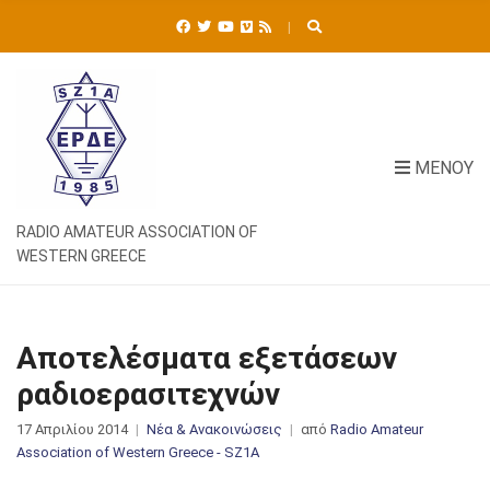
Ή
Τ
Η
Σ
Η
Γ
Ι
ΜΕΝΟΎ
Α
:
RADIO AMATEUR ASSOCIATION OF
WESTERN GREECE
Αποτελέσματα εξετάσεων
ραδιοερασιτεχνών
17 Απριλίου 2014
Νέα & Ανακοινώσεις
από
Radio Amateur
Association of Western Greece - SZ1A