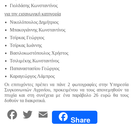
Γιολδάσης Κωνσταντίνος
για την εισαγωγική κατηγορία
Νικολόπουλος Δημήτριος
Μπακογιάννης Κωνσταντίνος
Τσίρκας Γεώργιος
Τσίρκας Ιωάννης
Βασιλοκωστόπουλος Χρήστος
Τσιλιμέκης Κωνσταντίνος
Παπαναστασίου Γεώργιος
Καραγεώργος Λάμπρος
Οι επιτυχόντες πρέπει να πάνε 2 φωτογραφίες στην Υπηρεσία
Συγκοινωνιών Αγρινίου, προκειμένου να τους απονεμηθούν τα
πτυχία και στη συνέχεια με ένα παράβολο 26 ευρώ θα τους
δοθούν τα διακριτικά.
F
T
E
Share
a
w
m