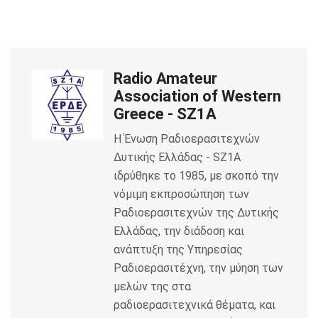
c
i
a
e
t
i
Radio Amateur
b
t
l
Association of Western
o
e
Greece - SZ1A
Η Ένωση Ραδιοερασιτεχνών
o
r
Δυτικής Ελλάδας - SZ1A
k
ιδρύθηκε το 1985, με σκοπό την
νόμιμη εκπροσώπηση των
Ραδιοερασιτεχνών της Δυτικής
Ελλάδας, την διάδοση και
ανάπτυξη της Υπηρεσίας
Ραδιοερασιτέχνη, την μύηση των
μελών της στα
ραδιοερασιτεχνικά θέματα, και