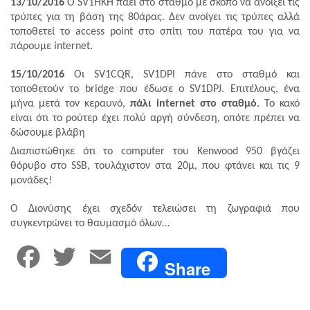
13/10/2016
Ο
SV
1
HKH
πάει στο σταθμό με σκοπό να ανοίξει τις
τρύπες για τη βάση της 80άρας. Δεν ανοίγει τις τρύπες αλλά
τοποθετεί το
access
point
στο σπίτι του πατέρα του για να
πάρουμε
internet
.
15/10/2016
Οι
SV
1
CQR
,
SV
1
DPI
πάνε στο σταθμό και
τοποθετούν το
bridge
που έδωσε ο
SV
1
DPJ
. Επιτέλους, ένα
μήνα μετά τον κεραυνό,
πάλι
internet
στο σταθμό
. Το κακό
είναι ότι το ρούτερ έχει πολύ αργή σύνδεση, οπότε πρέπει να
δώσουμε βλάβη
Διαπιστώθηκε ότι το
computer
του
Kenwood
950 βγάζει
θόρυβο στο
SSB
, τουλάχιστον στα 20μ, που φτάνει και τις 9
μονάδες!
Ο Διονύσης έχει σχεδόν τελειώσει τη ζωγραφιά που
συγκεντρώνει το θαυμασμό όλων…
F
T
E
Share
a
w
m