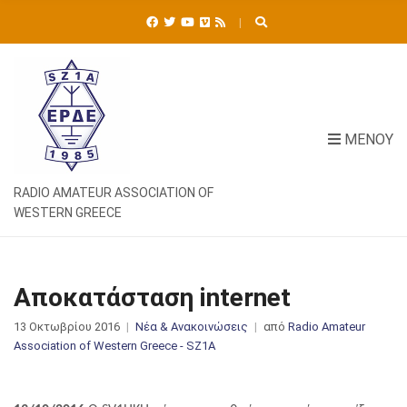
Ή
Τ
Η
Σ
Η
Γ
Ι
ΜΕΝΟΎ
Α
:
RADIO AMATEUR ASSOCIATION OF
WESTERN GREECE
Αποκατάσταση internet
13 Οκτωβρίου 2016
Νέα & Ανακοινώσεις
από
Radio Amateur
Association of Western Greece - SZ1A