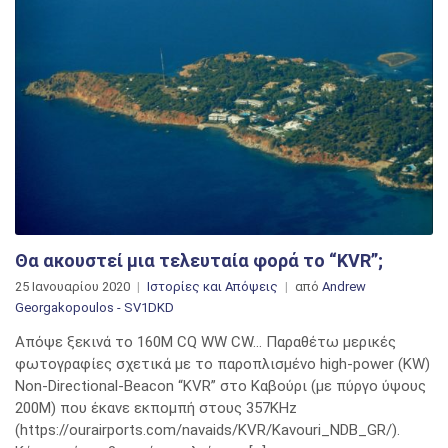
Θα ακουστεί μια τελευταία φορά το “KVR”;
25 Ιανουαρίου 2020
Ιστορίες και Απόψεις
από
Andrew
Georgakopoulos - SV1DKD
Απόψε ξεκινά το 160Μ CQ WW CW… Παραθέτω μερικές
φωτογραφίες σχετικά με το παροπλισμένο high-power (KW)
Non-Directional-Beacon “KVR” στο Καβούρι (με πύργο ύψους
200Μ) που έκανε εκπομπή στους 357KHz
(https://ourairports.com/navaids/KVR/Kavouri_NDB_GR/).