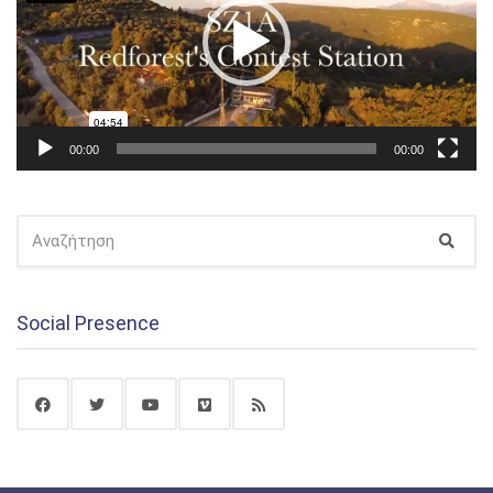
00:00
00:00
ΑΝΑΖΉΤΗΣΗ
Αναζ
ΓΙΑ:
Social Presence