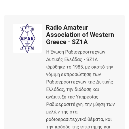
c
i
a
e
t
i
Radio Amateur
b
t
l
Association of Western
o
e
Greece - SZ1A
Η Ένωση Ραδιοερασιτεχνών
o
r
Δυτικής Ελλάδας - SZ1A
k
ιδρύθηκε το 1985, με σκοπό την
νόμιμη εκπροσώπηση των
Ραδιοερασιτεχνών της Δυτικής
Ελλάδας, την διάδοση και
ανάπτυξη της Υπηρεσίας
Ραδιοερασιτέχνη, την μύηση των
μελών της στα
ραδιοερασιτεχνικά θέματα, και
την πρόοδο της επιστήμης και