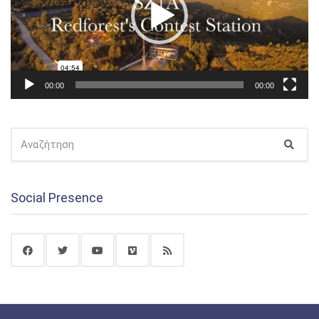
00:00
00:00
ΑΝΑΖΉΤΗΣΗ
Αναζ
ΓΙΑ:
Social Presence