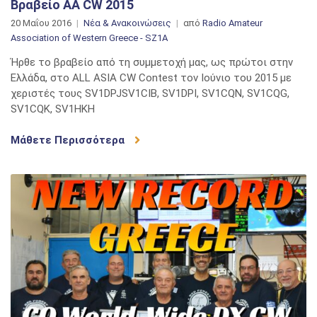
Βραβείο AA CW 2015
20 Μαΐου 2016
Νέα & Ανακοινώσεις
από
Radio Amateur
Association of Western Greece - SZ1A
Ήρθε το βραβείο από τη συμμετοχή μας, ως πρώτοι στην
Ελλάδα, στο ALL ASIA CW Contest τον Ιούνιο του 2015 με
χεριστές τους SV1DPJSV1CIB, SV1DPI, SV1CQN, SV1CQG,
SV1CQK, SV1HKH
Μάθετε Περισσότερα