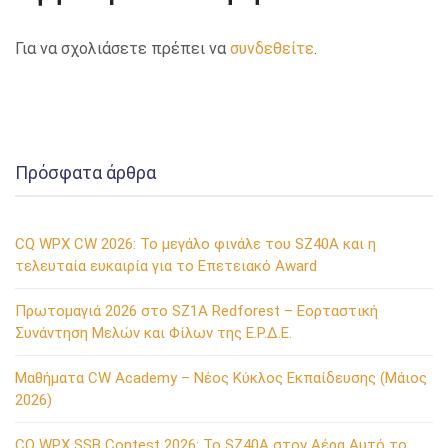
Για να σχολιάσετε πρέπει να
συνδεθείτε
.
Πρόσφατα άρθρα
CQ WPX CW 2026: Το μεγάλο φινάλε του SZ40A και η
τελευταία ευκαιρία για το Επετειακό Award
Πρωτομαγιά 2026 στο SZ1A Redforest – Εορταστική
Συνάντηση Μελών και Φίλων της Ε.Ρ.Δ.Ε.
Μαθήματα CW Academy – Νέος Κύκλος Εκπαίδευσης (Μάιος
2026)
CQ WPX SSB Contest 2026: Το SZ40A στον Αέρα Αυτό το