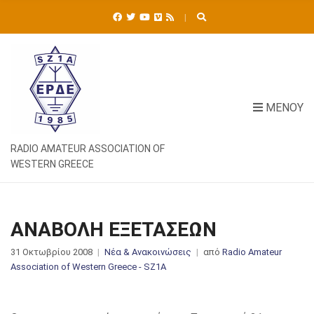
Ή
Τ
Η
Σ
Η
Γ
Ι
ΜΕΝΟΎ
Α
:
RADIO AMATEUR ASSOCIATION OF
WESTERN GREECE
ΑΝΑΒΟΛΗ ΕΞΕΤΑΣΕΩΝ
31 Οκτωβρίου 2008
Νέα & Ανακοινώσεις
από
Radio Amateur
Association of Western Greece - SZ1A