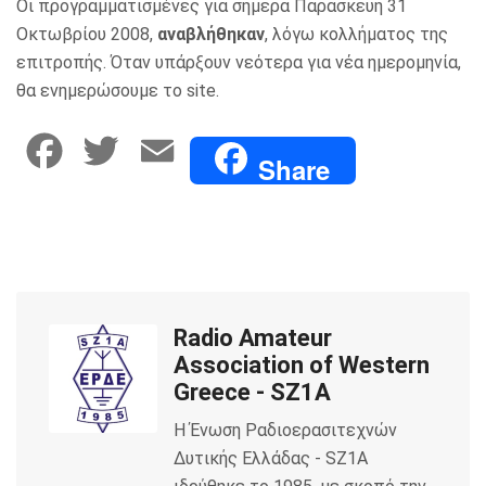
Οι προγραμματισμένες για σήμερα Παρασκευή 31
Οκτωβρίου 2008,
αναβλήθηκαν
, λόγω κολλήματος της
επιτροπής. Όταν υπάρξουν νεότερα για νέα ημερομηνία,
θα ενημερώσουμε το site.
F
T
E
Share
a
w
m
c
i
a
e
t
i
Radio Amateur
b
t
l
Association of Western
o
e
Greece - SZ1A
Η Ένωση Ραδιοερασιτεχνών
o
r
Δυτικής Ελλάδας - SZ1A
k