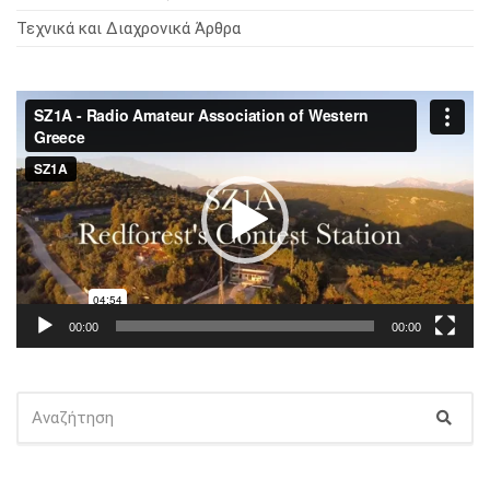
Τεχνικά και Διαχρονικά Άρθρα
Πρόγραμμα
Αναπαραγωγής
Βίντεο
00:00
00:00
ΑΝΑΖΉΤΗΣΗ
Αναζ
ΓΙΑ: