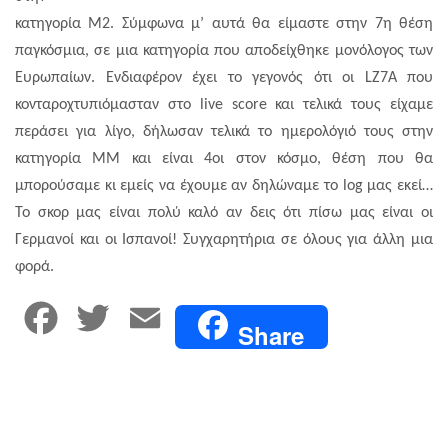
κατηγορία Μ2. Σύμφωνα μ’ αυτά θα είμαστε στην 7η θέση
παγκόσμια, σε μια κατηγορία που αποδείχθηκε μονόλογος των
Ευρωπαίων. Ενδιαφέρον έχει το γεγονός ότι οι LZ7A που
κονταροχτυπιόμασταν στο live score και τελικά τους είχαμε
περάσει για λίγο, δήλωσαν τελικά το ημερολόγιό τους στην
κατηγορία ΜΜ και είναι 4οι στον κόσμο, θέση που θα
μπορούσαμε κι εμείς να έχουμε αν δηλώναμε το log μας εκεί…
Το σκορ μας είναι πολύ καλό αν δεις ότι πίσω μας είναι οι
Γερμανοί και οι Ισπανοί! Συγχαρητήρια σε όλους για άλλη μια
φορά.
F
T
E
Share
a
w
m
c
i
a