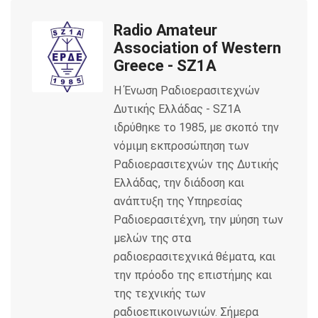
e
t
i
Radio Amateur
b
t
l
Association of Western
o
e
Greece - SZ1A
Η Ένωση Ραδιοερασιτεχνών
o
r
Δυτικής Ελλάδας - SZ1A
k
ιδρύθηκε το 1985, με σκοπό την
νόμιμη εκπροσώπηση των
Ραδιοερασιτεχνών της Δυτικής
Ελλάδας, την διάδοση και
ανάπτυξη της Υπηρεσίας
Ραδιοερασιτέχνη, την μύηση των
μελών της στα
ραδιοερασιτεχνικά θέματα, και
την πρόοδο της επιστήμης και
της τεχνικής των
ραδιοεπικοινωνιών. Σήμερα