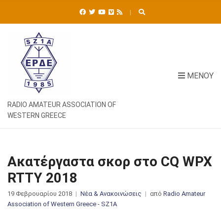
Ή
Τ
Η
Σ
Η
Γ
Ι
ΜΕΝΟΎ
Α
:
RADIO AMATEUR ASSOCIATION OF
WESTERN GREECE
Ακατέργαστα σκορ στο CQ WPX
RTTY 2018
19 Φεβρουαρίου 2018
Νέα & Ανακοινώσεις
από
Radio Amateur
Association of Western Greece - SZ1A