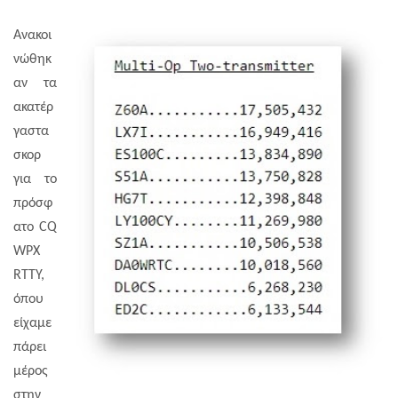
Ανακοι
νώθηκ
αν τα
ακατέρ
γαστα
σκορ
για το
πρόσφ
ατο CQ
WPX
RTTY,
όπου
είχαμε
πάρει
μέρος
στην