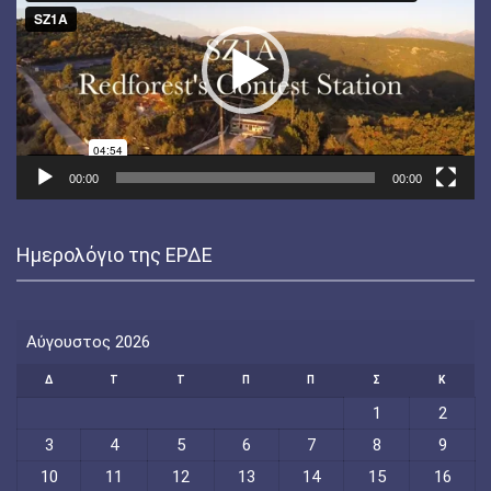
Βίντεο
00:00
00:00
Ημερολόγιο της ΕΡΔΕ
Αύγουστος 2026
Δ
Τ
Τ
Π
Π
Σ
Κ
1
2
3
4
5
6
7
8
9
10
11
12
13
14
15
16