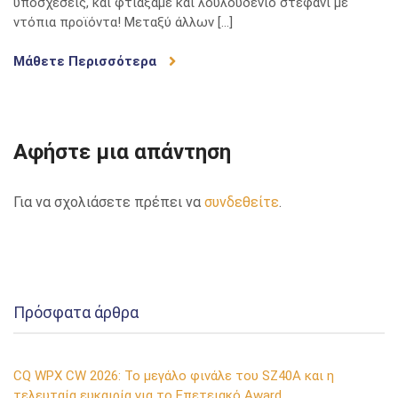
υποσχέσεις, και φτιάξαμε και λουλουδένιο στεφάνι με
ντόπια προϊόντα! Μεταξύ άλλων […]
Μάθετε Περισσότερα
Αφήστε μια απάντηση
Για να σχολιάσετε πρέπει να
συνδεθείτε
.
Πρόσφατα άρθρα
CQ WPX CW 2026: Το μεγάλο φινάλε του SZ40A και η
τελευταία ευκαιρία για το Επετειακό Award