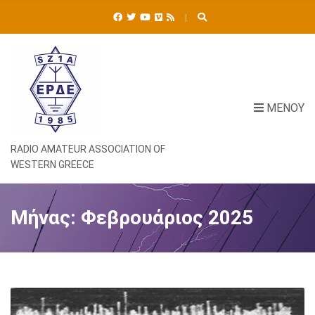
Ή
Τ
Η
Σ
Η
Γ
Ι
ΜΕΝΟΎ
Α
:
RADIO AMATEUR ASSOCIATION OF
WESTERN GREECE
Μήνας:
Φεβρουάριος 2025