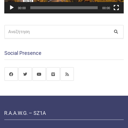
00:00
00:00
ΑΝΑΖΉΤΗΣΗ
Αναζ
ΓΙΑ:
Social Presence
R.A.A.W.G. – SZ1A