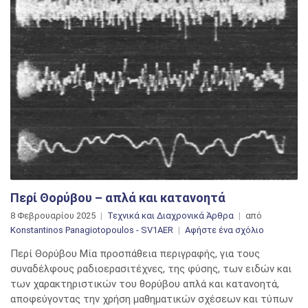
Περί Θορύβου – απλά και κατανοητά
8 Φεβρουαρίου 2025
Τεχνικά και Διαχρονικά Άρθρα
από
στο
Konstantinos Panagiotopoulos - SV1AER
Αφήστε ένα σχόλιο
Περί
Περί Θορύβου Μία προσπάθεια περιγραφής, για τους
Θορύβου
συναδέλφους ραδιοερασιτέχνες, της φύσης, των ειδών και
–
των χαρακτηριστικών του θορύβου απλά και κατανοητά,
απλά
αποφεύγοντας την χρήση μαθηματικών σχέσεων και τύπων
και