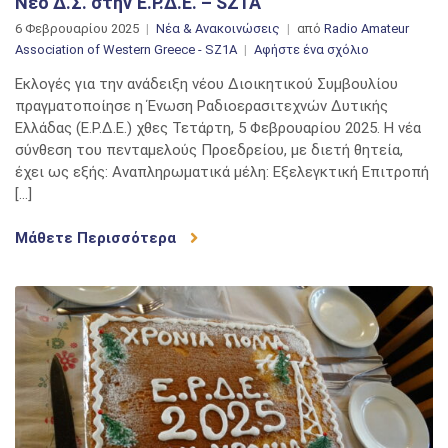
Νέο Δ.Σ. στην Έ.Ρ.Δ.Ε. – SZ1A
6 Φεβρουαρίου 2025
Νέα & Ανακοινώσεις
από
Radio Amateur
στο
Association of Western Greece - SZ1A
Αφήστε ένα σχόλιο
Νέο
Εκλογές για την ανάδειξη νέου Διοικητικού Συμβουλίου
Δ.Σ.
πραγματοποίησε η Ένωση Ραδιοερασιτεχνών Δυτικής
στην
Ελλάδας (Ε.Ρ.Δ.Ε.) χθες Τετάρτη, 5 Φεβρουαρίου 2025. Η νέα
Έ.Ρ.Δ.Ε.
σύνθεση του πενταμελούς Προεδρείου, με διετή θητεία,
–
έχει ως εξής: Αναπληρωματικά μέλη: Εξελεγκτική Επιτροπή
SZ1A
[…]
Μάθετε Περισσότερα