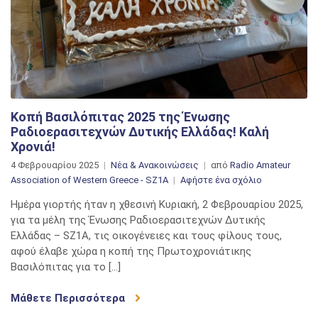
Κοπή Βασιλόπιτας 2025 της Ένωσης
Ραδιοερασιτεχνών Δυτικής Ελλάδας! Καλή
Χρονιά!
4 Φεβρουαρίου 2025
Νέα & Ανακοινώσεις
από
Radio Amateur
στο
Association of Western Greece - SZ1A
Αφήστε ένα σχόλιο
Κοπή
Ημέρα γιορτής ήταν η χθεσινή Κυριακή, 2 Φεβρουαρίου 2025,
Βασιλόπιτας
για τα μέλη της Ένωσης Ραδιοερασιτεχνών Δυτικής
2025
Ελλάδας – SZ1A, τις οικογένειες και τους φίλους τους,
της
αφού έλαβε χώρα η κοπή της Πρωτοχρονιάτικης
Ένωσης
Βασιλόπιτας για το […]
Ραδιοερασιτ
Δυτικής
Μάθετε Περισσότερα
Ελλάδας!
Καλή